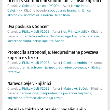
Učenci s skotopičnim sindromom v šolski knjižnici
Članek iz:
Šolska knjižnica 1-2/2024
•
Avtorji:
mag. Nina
Čelešnik
•
Ključne besede:
spodbujanje branja
,
knjižnica
,
skotopični sindrom oz. sindrom Helen Irlen
Dva poskusa s Soncem
Članek iz:
Fizika v šoli 1/2023
•
Avtorji:
dr. Primož Kajdič
•
Ključne
besede:
infrardeča svetloba
,
Sončeve pege
,
knjižnica
,
razstave
,
kamera obskura
,
barve
,
spekter
,
Sonce
Promocija astronomije: Medpredmetna povezava
knjižnice s fiziko
Članek iz:
Fizika v šoli 1/2023
•
Avtorji:
Damjana Andrin
•
Ključne
besede:
branje
,
astronomija
,
medpredmetne povezave
,
knjižnica
,
razstave
Naravoslovje v knjižnici
Članek iz:
Fizika v šoli 1/2022
•
Avtorji:
Mateja Aš Šašek
•
Ključne
besede:
naravoslovje
,
medpredmetna povezava
,
knjižnica
,
knjižnična informacijska znanja
,
revije
Pesniška zbirka kot branje v nadaljevanjih