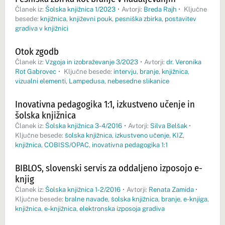
Članek iz:
Šolska knjižnica 1/2023
•
Avtorji:
Breda Rajh
•
Ključne
besede:
knjižnica
,
književni pouk
,
pesniška zbirka
,
postavitev
gradiva v knjižnici
Otok zgodb
Članek iz:
Vzgoja in izobraževanje 3/2023
•
Avtorji:
dr. Veronika
Rot Gabrovec
•
Ključne besede:
intervju
,
branje
,
knjižnica
,
vizualni elementi
,
Lampedusa
,
nebesedne slikanice
Inovativna pedagogika 1:1, izkustveno učenje in
šolska knjižnica
Članek iz:
Šolska knjižnica 3-4/2016
•
Avtorji:
Silva Belšak
•
Ključne besede:
šolska knjižnica
,
izkustveno učenje
,
KIZ
,
knjižnica
,
COBISS/OPAC
,
inovativna pedagogika 1:1
BIBLOS, slovenski servis za oddaljeno izposojo e-
knjig
Članek iz:
Šolska knjižnica 1-2/2016
•
Avtorji:
Renata Zamida
•
Ključne besede:
bralne navade
,
šolska knjižnica
,
branje
,
e-knjiga
,
knjižnica
,
e-knjižnica
,
elektronska izposoja gradiva