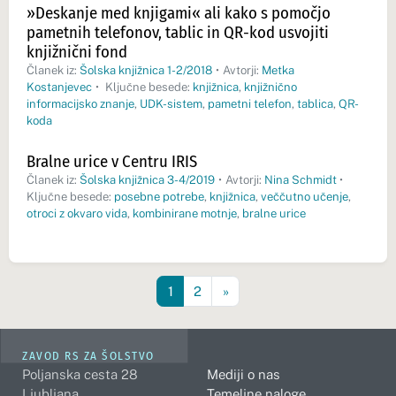
»Deskanje med knjigami« ali kako s pomočjo
pametnih telefonov, tablic in QR-kod usvojiti
knjižnični fond
Članek iz:
Šolska knjižnica 1-2/2018
•
Avtorji:
Metka
Kostanjevec
•
Ključne besede:
knjižnica
,
knjižnično
informacijsko znanje
,
UDK-sistem
,
pametni telefon
,
tablica
,
QR-
koda
Bralne urice v Centru IRIS
Članek iz:
Šolska knjižnica 3-4/2019
•
Avtorji:
Nina Schmidt
•
Ključne besede:
posebne potrebe
,
knjižnica
,
veččutno učenje
,
otroci z okvaro vida
,
kombinirane motnje
,
bralne urice
1
2
»
ZAVOD RS ZA ŠOLSTVO
Poljanska cesta 28
Mediji o nas
Ljubljana
Temeljne naloge