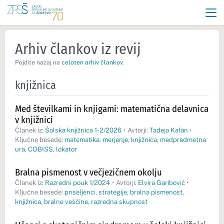
Arhiv člankov iz revij
Pojdite nazaj na
celoten arhiv člankov
.
knjižnica
Med številkami in knjigami: matematična delavnica
v knjižnici
Članek iz:
Šolska knjižnica 1-2/2026
•
Avtorji:
Tadeja Kalan
•
Ključne besede:
matematika
,
merjenje
,
knjižnica
,
medpredmetna
ura
,
COBISS
,
lokator
Bralna pismenost v večjezičnem okolju
Članek iz:
Razredni pouk 1/2024
•
Avtorji:
Elvira Garibović
•
Ključne besede:
priseljenci
,
strategije
,
bralna pismenost
,
knjižnica
,
bralne veščine
,
razredna skupnost