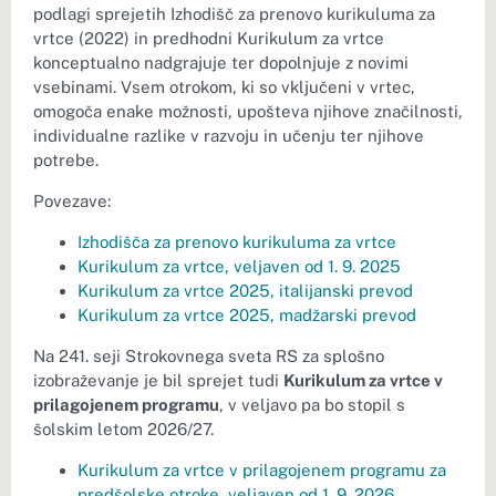
podlagi sprejetih Izhodišč za prenovo kurikuluma za
vrtce (2022) in predhodni Kurikulum za vrtce
konceptualno nadgrajuje ter dopolnjuje z novimi
vsebinami. Vsem otrokom, ki so vključeni v vrtec,
omogoča enake možnosti, upošteva njihove značilnosti,
individualne razlike v razvoju in učenju ter njihove
potrebe.
Povezave:
Izhodišča za prenovo kurikuluma za vrtce
Kurikulum za vrtce, veljaven od 1. 9. 2025
Kurikulum za vrtce 2025, italijanski prevod
Kurikulum za vrtce 2025, madžarski prevod
Na 241. seji Strokovnega sveta RS za splošno
izobraževanje je bil sprejet tudi
Kurikulum za vrtce v
prilagojenem programu
, v veljavo pa bo stopil s
šolskim letom 2026/27.
Kurikulum za vrtce v prilagojenem programu za
predšolske otroke, veljaven od 1. 9. 2026