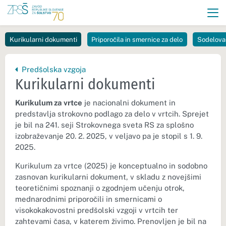
Kurikularni dokumenti
Priporočila in smernice za delo
Sodelovan
Nazaj na vrhnjo stran:
Predšolska vzgoja
Kurikularni dokumenti
Kurikulum za vrtce
je nacionalni dokument in
predstavlja strokovno podlago za delo v vrtcih. Sprejet
je bil na 241. seji Strokovnega sveta RS za splošno
izobraževanje 20. 2. 2025, v veljavo pa je stopil s 1. 9.
2025.
Kurikulum za vrtce (2025) je konceptualno in sodobno
zasnovan kurikularni dokument, v skladu z novejšimi
teoretičnimi spoznanji o zgodnjem učenju otrok,
mednarodnimi priporočili in smernicami o
visokokakovostni predšolski vzgoji v vrtcih ter
zahtevami časa, v katerem živimo. Prenovljen je bil na