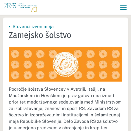
Nazaj na vrhnjo stran:
Slovenci izven meja
Zamejsko šolstvo
Področje šolstva Slovencev v Avstriji, Italiji, na
Madžarskem in Hrvaškem je prav gotovo ena izmed
prioritet meddržavnega sodelovanja med Ministrstvom
za izobraževanje, znanost in šport RS, Zavodom RS za
šolstvo in izobraževalnimi institucijami in šolami zunaj
meja Republike Slovenije. Delo Zavoda RS za šolstvo
je usmerjeno predvsem v ohranjanje in krepitev