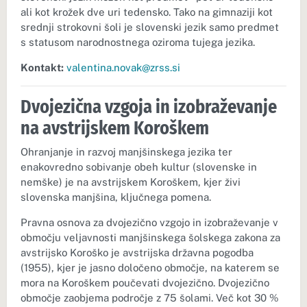
ali kot krožek dve uri tedensko. Tako na gimnaziji kot
srednji strokovni šoli je slovenski jezik samo predmet
s statusom narodnostnega oziroma tujega jezika.
Kontakt:
valentina.novak@zrss.si
Dvojezična vzgoja in izobraževanje
na avstrijskem Koroškem
Ohranjanje in razvoj manjšinskega jezika ter
enakovredno sobivanje obeh kultur (slovenske in
nemške) je na avstrijskem Koroškem, kjer živi
slovenska manjšina, ključnega pomena.
Pravna osnova za dvojezično vzgojo in izobraževanje v
območju veljavnosti manjšinskega šolskega zakona za
avstrijsko Koroško je avstrijska državna pogodba
(1955), kjer je jasno določeno območje, na katerem se
mora na Koroškem poučevati dvojezično. Dvojezično
območje zaobjema področje z 75 šolami. Več kot 30 %