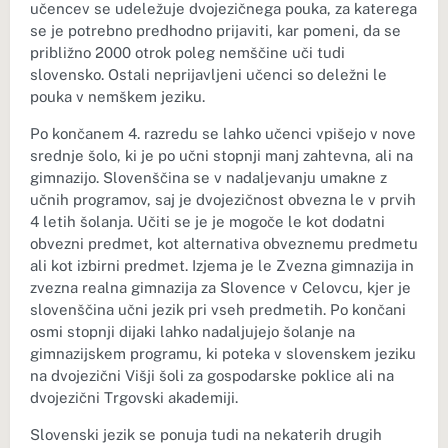
učencev se udeležuje dvojezičnega pouka, za katerega
se je potrebno predhodno prijaviti, kar pomeni, da se
približno 2000 otrok poleg nemščine uči tudi
slovensko. Ostali neprijavljeni učenci so deležni le
pouka v nemškem jeziku.
Po končanem 4. razredu se lahko učenci vpišejo v nove
srednje šolo, ki je po učni stopnji manj zahtevna, ali na
gimnazijo. Slovenščina se v nadaljevanju umakne z
učnih programov, saj je dvojezičnost obvezna le v prvih
4 letih šolanja. Učiti se je je mogoče le kot dodatni
obvezni predmet, kot alternativa obveznemu predmetu
ali kot izbirni predmet. Izjema je le Zvezna gimnazija in
zvezna realna gimnazija za Slovence v Celovcu, kjer je
slovenščina učni jezik pri vseh predmetih. Po končani
osmi stopnji dijaki lahko nadaljujejo šolanje na
gimnazijskem programu, ki poteka v slovenskem jeziku
na dvojezični Višji šoli za gospodarske poklice ali na
dvojezični Trgovski akademiji.
Slovenski jezik se ponuja tudi na nekaterih drugih