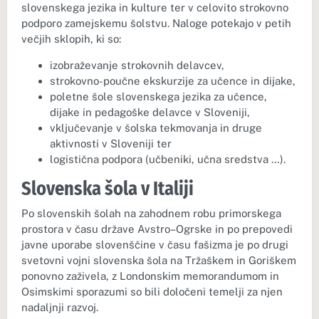
slovenskega jezika in kulture ter v celovito strokovno
podporo zamejskemu šolstvu. Naloge potekajo v petih
večjih sklopih, ki so:
izobraževanje strokovnih delavcev,
strokovno-poučne ekskurzije za učence in dijake,
poletne šole slovenskega jezika za učence,
dijake in pedagoške delavce v Sloveniji,
vključevanje v šolska tekmovanja in druge
aktivnosti v Sloveniji ter
logistična podpora (učbeniki, učna sredstva …).
Slovenska šola v Italiji
Po slovenskih šolah na zahodnem robu primorskega
prostora v času države Avstro–Ogrske in po prepovedi
javne uporabe slovenščine v času fašizma je po drugi
svetovni vojni slovenska šola na Tržaškem in Goriškem
ponovno zaživela, z Londonskim memorandumom in
Osimskimi sporazumi so bili določeni temelji za njen
nadaljnji razvoj.