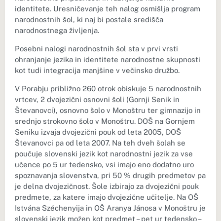
identitete. Uresničevanje teh nalog osmišlja program
narodnostnih šol, ki naj bi postale središča
narodnostnega življenja.
Posebni nalogi narodnostnih šol sta v prvi vrsti
ohranjanje jezika in identitete narodnostne skupnosti
kot tudi integracija manjšine v večinsko družbo.
V Porabju približno 260 otrok obiskuje 5 narodnostnih
vrtcev, 2 dvojezični osnovni šoli (Gornji Senik in
Števanovci), osnovno šolo v Monoštru ter gimnazijo in
srednjo strokovno šolo v Monoštru. DOŠ na Gornjem
Seniku izvaja dvojezični pouk od leta 2005, DOŠ
Števanovci pa od leta 2007. Na teh dveh šolah se
poučuje slovenski jezik kot narodnostni jezik za vse
učence po 5 ur tedensko, vsi imajo eno dodatno uro
spoznavanja slovenstva, pri 50 % drugih predmetov pa
je delna dvojezičnost. Šole izbirajo za dvojezični pouk
predmete, za katere imajo dvojezične učitelje. Na OŠ
Istvána Széchenyija in OŠ Aranya Jánosa v Monoštru je
slovenski jezik možen kot predmet – pet ur tedensko –