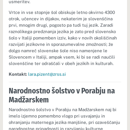
usmeritev.
Vrtce in vse stopnje šol obiskuje letno okvirno 4300
otrok, učencev in dijakov, nekaterim je slovenščina
prvi, mnogim drugi, pogosto pa tudi tuj jezik. Zaradi
raznolikega predznanja jezika je zato pred slovensko
šolo v Italiji pomemben izziv, kako v novih okoliščinah
razvijati jezikovne in sporazumevalne zmožnosti; že
dolgo namreč slovenske šole niso namenjene le
Slovencem v Italiji, ampak vsem, ki bi se radi naučili
slovenščine ter odraščali v obeh jezikih in kulturah.
Kontakt:
lara.pizent@zrss.si
Narodnostno šolstvo v Porabju na
Madžarskem
Narodnostno šolstvo v Porabju na Madžarskem naj bi
imelo izjemno pomembno vlogo pri usvajanju in
ohranjanju maternega jezika manjšine, pri ozaveščanju
narodnostne pripadnosti in razvijanju kulturne