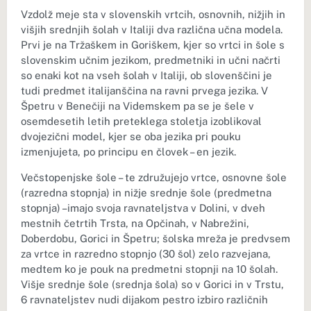
Vzdolž meje sta v slovenskih vrtcih, osnovnih, nižjih in
višjih srednjih šolah v Italiji dva različna učna modela.
Prvi je na Tržaškem in Goriškem, kjer so vrtci in šole s
slovenskim učnim jezikom, predmetniki in učni načrti
so enaki kot na vseh šolah v Italiji, ob slovenščini je
tudi predmet italijanščina na ravni prvega jezika. V
Špetru v Benečiji na Videmskem pa se je šele v
osemdesetih letih preteklega stoletja izoblikoval
dvojezični model, kjer se oba jezika pri pouku
izmenjujeta, po principu en človek – en jezik.
Večstopenjske šole – te združujejo vrtce, osnovne šole
(razredna stopnja) in nižje srednje šole (predmetna
stopnja) –imajo svoja ravnateljstva v Dolini, v dveh
mestnih četrtih Trsta, na Opčinah, v Nabrežini,
Doberdobu, Gorici in Špetru; šolska mreža je predvsem
za vrtce in razredno stopnjo (30 šol) zelo razvejana,
medtem ko je pouk na predmetni stopnji na 10 šolah.
Višje srednje šole (srednja šola) so v Gorici in v Trstu,
6 ravnateljstev nudi dijakom pestro izbiro različnih