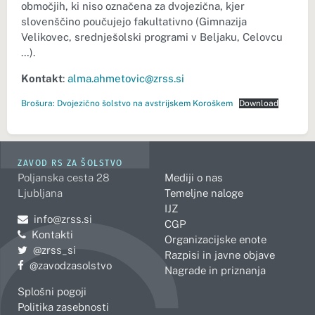
območjih, ki niso označena za dvojezična, kjer
slovenščino poučujejo fakultativno (Gimnazija
Velikovec, srednješolski programi v Beljaku, Celovcu
…).
Kontakt
:
alma.ahmetovic@zrss.si
Brošura: Dvojezično šolstvo na avstrijskem Koroškem
Download
ZAVOD RS ZA ŠOLSTVO
Poljanska cesta 28
Mediji o nas
Ljubljana
Temeljne naloge
IJZ
Pošljite e-mail na
info@zrss.si
CGP
Kontakti
Organizacijske enote
Pojdite na Twitter:
@zrss_si
Razpisi in javne objave
Pojdite na Facebook:
@zavodzasolstvo
Nagrade in priznanja
Splošni pogoji
Politika zasebnosti