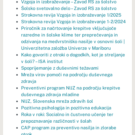
Vzgoja in izobraževanje – Zavod RS za šolstvo
Šolsko svetovalno delo – Zavod RS za šolstvo
Strokovna revija Vzgoja in izobraževanje 1/2025
Strokovna revija Vzgoja in izobraževanje 1-2/2024
Priročnik za načrtovanje krepitve vključujoče
razredne in šolske klime ter preprečevanja in
odzivanja na medvrstniško nasilje v osnovni šoli |
Univerzitetna založba Univerze v Mariboru
Kako govoriti z otroki o dogodkih, kot je streljanje
v šoli? – ISA institut
Spoprijemanje z duševnimi težavami
Mreža virov pomoči na področju duševnega
zdravja
Preventivni program NIJZ na področju krepitve
duševnega zdravja mladine
NIJZ, Slovenska mreža zdravih šol
Pozitivna psihologija in pozitivna edukacija
Roka v roki: Socialno in čustveno učenje ter
prepoznavanje različnosti v šolah
CAP program za preventivo nasilja in zlorabe
otrok