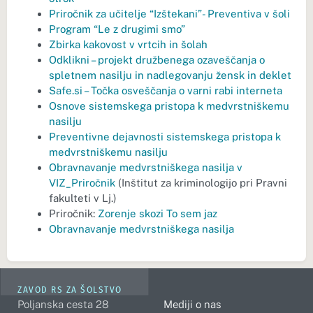
Priročnik za učitelje “Izštekani”- Preventiva v šoli
Program “Le z drugimi smo”
Zbirka kakovost v vrtcih in šolah
Odklikni – projekt družbenega ozaveščanja o
spletnem nasilju in nadlegovanju žensk in deklet
Safe.si – Točka osveščanja o varni rabi interneta
Osnove sistemskega pristopa k medvrstniškemu
nasilju
Preventivn
e
dejavnosti sistemskega pristopa k
medvrstniškemu nasilju
Obravnavanje medvrstniškega nasilja v
VIZ_Priročnik
(Inštitut za kriminologijo pri Pravni
fakulteti v Lj.)
Priročnik:
Zorenje skozi To sem jaz
Obravnavanje medvrstniškega nasilja
ZAVOD RS ZA ŠOLSTVO
Poljanska cesta 28
Mediji o nas