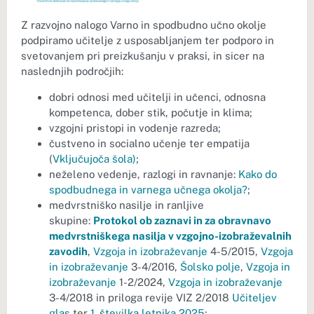
Z razvojno nalogo Varno in spodbudno učno okolje
podpiramo učitelje z usposabljanjem ter podporo in
svetovanjem pri preizkušanju v praksi, in sicer na
naslednjih področjih:
dobri odnosi med učitelji in učenci, odnosna
kompetenca, dober stik, počutje in klima;
vzgojni pristopi in vodenje razreda;
čustveno in socialno učenje ter empatija
(
Vključujoča šola
)
;
neželeno vedenje, razlogi in ravnanje:
Kako do
spodbudnega in varnega učnega okolja?
;
medvrstniško nasilje in ranljive
skupine:
Protokol ob zaznavi in za obravnavo
medvrstniškega nasilja v vzgojno-izobraževalnih
zavodih
,
Vzgoja in izobraževanje
4-5/2015,
Vzgoja
in izobraževanje
3-4/2016,
Šolsko polje
,
Vzgoja in
izobraževanje
1-2/2024,
Vzgoja in izobraževanje
3-4/2018 in priloga revije VIZ 2/2018
Učiteljev
glas
ter
1. številka letnika 2025
;