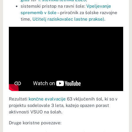
sistemski pristop na ravni šole:
Vpeljevanje
sprememb v šole
– priročnik za šolske razvojne
time,
Učitelj raziskovalec lastne prakse
)
.
Rezultati
končne
evalvacije
63 vključenih šol, ki so v
projektu sodelovale 3 leta, kažejo opazen porast
aktivnosti VSUO na šolah.
Druge koristne povezave: