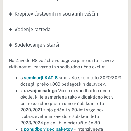
Krepitev čustvenih in socialnih veščin
Vodenje razreda
Sodelovanje s starši
Na Zavodu RS za šolstvo odgovarjamo na te izzive z
aktivnostmi za varno in spodbudno učno okolje:
s
seminarji
KATIS
smo v šolskem letu 2020/2021
dosegli preko 1.000 pedagoških delavcev,
z
razvojno nalogo
Varno in spodbudno učno
okolje, ki je usmerjena tako v didaktično kot v
psihosocialno plat in smo v šolskem letu
2020/2021 z njo pričeli s 60-imi vzgojno-
izobraževalnimi zavodi, v šolskem letu
2023/2024 pa se jih je pridružilo še 89.
s
ponudbo video paketov
– intenzivnega