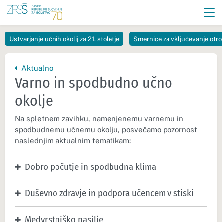
Ustvarjanje učnih okolij za 21. stoletje
Smernice za vključevanje otro
Nazaj na vrhnjo stran:
Aktualno
Varno in spodbudno učno
okolje
Na spletnem zavihku, namenjenemu varnemu in
spodbudnemu učnemu okolju, posvečamo pozornost
naslednjim aktualnim tematikam:
Dobro počutje in spodbudna klima
Duševno zdravje in podpora učencem v stiski
Medvrstniško nasilje