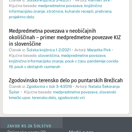
Članek iz:
Šolska knjižnica 3-4/2017
•
Avtorji:
Karmen Sirk
•
Ključne besede:
medpredmetne povezave
,
knjižnično
informacijsko znanje
,
stročnice
,
kuharski recepti
,
prehrana
,
projektno delo
Medpredmetna povezava v neobičajnih
okoliščinah – primer medpredmetne povezave KIZ
in slovenščine
Članek iz:
Šolska knjižnica 1-2/2021
•
Avtorji:
Marjetka Pivk
•
Ključne besede:
slovenščina
,
medpredmetne povezave
,
knjižnično informacijsko znanje
,
pouk v času pandemije covida-
19
,
pouk v običajnih razmerah
Zgodovinsko terensko delo po puntarskih Brežicah
Članek iz:
Zgodovina v šoli 3-4/2016
•
Avtorji:
Nataša Šekoranja
Špiler
•
Ključne besede:
medpredmetne povezave
,
slovenski
kmečki upor
,
terensko delo
,
zgodovinski viri
ZAVOD RS ZA ŠOLSTVO