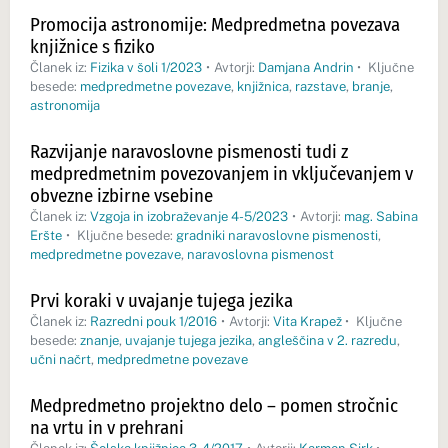
Promocija astronomije: Medpredmetna povezava
knjižnice s fiziko
Članek iz:
Fizika v šoli 1/2023
•
Avtorji:
Damjana Andrin
•
Ključne
besede:
medpredmetne povezave
,
knjižnica
,
razstave
,
branje
,
astronomija
Razvijanje naravoslovne pismenosti tudi z
medpredmetnim povezovanjem in vključevanjem v
obvezne izbirne vsebine
Članek iz:
Vzgoja in izobraževanje 4-5/2023
•
Avtorji:
mag. Sabina
Eršte
•
Ključne besede:
gradniki naravoslovne pismenosti
,
medpredmetne povezave
,
naravoslovna pismenost
Prvi koraki v uvajanje tujega jezika
Članek iz:
Razredni pouk 1/2016
•
Avtorji:
Vita Krapež
•
Ključne
besede:
znanje
,
uvajanje tujega jezika
,
angleščina v 2. razredu
,
učni načrt
,
medpredmetne povezave
Medpredmetno projektno delo – pomen stročnic
na vrtu in v prehrani