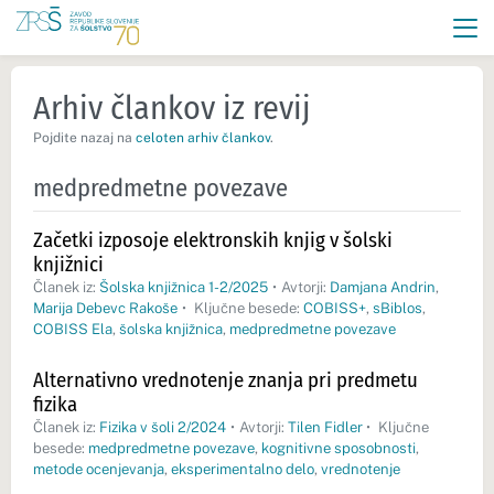
Arhiv člankov iz revij
Pojdite nazaj na
celoten arhiv člankov
.
medpredmetne povezave
Začetki izposoje elektronskih knjig v šolski
knjižnici
Članek iz:
Šolska knjižnica 1-2/2025
•
Avtorji:
Damjana Andrin
,
Marija Debevc Rakoše
•
Ključne besede:
COBISS+
,
sBiblos
,
COBISS Ela
,
šolska knjižnica
,
medpredmetne povezave
Alternativno vrednotenje znanja pri predmetu
fizika
Članek iz:
Fizika v šoli 2/2024
•
Avtorji:
Tilen Fidler
•
Ključne
besede:
medpredmetne povezave
,
kognitivne sposobnosti
,
metode ocenjevanja
,
eksperimentalno delo
,
vrednotenje