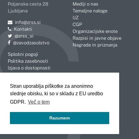
Poljanska cesta 28
Mediji o nas
Ljubljana
Temeljne naloge
IJZ
Pošljite e-mail na
info@zrss.si
CGP
Kontakti
Organizacijske enote
Pojdite na Twitter:
@zrss_si
Razpisi in javne objave
Pojdite na Facebook:
@zavodzasolstvo
Nagrade in priznanja
Splošni pogoji
Politika zasebnosti
Izjava o dostopnosti
OBMOČNE ENOTE
Stran uporablja piškotke za anonimno
Celje
Novo mesto
slednje obisku, ki so v skladu z EU uredbo
Koper
Slovenj Gradec
Kranj
GDPR.
Več o tem
Ljubljana
Maribor
Razumem
Murska Sobota
Nova Gorica