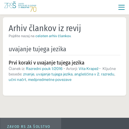
Arhiv člankov iz revij
Pojdite nazaj na
celoten arhiv člankov
.
uvajanje tujega jezika
Prvi koraki v uvajanje tujega jezika
Članek iz:
Razredni pouk 1/2016
•
Avtorji:
Vita Krapež
•
Ključne
besede:
znanje
,
uvajanje tujega jezika
,
angleščina v 2. razredu
,
učni načrt
,
medpredmetne povezave
ZAVOD RS ZA ŠOLSTVO