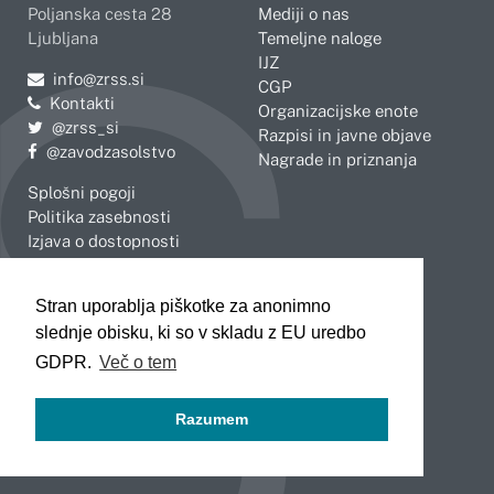
Poljanska cesta 28
Mediji o nas
Ljubljana
Temeljne naloge
IJZ
Pošljite e-mail na
info@zrss.si
CGP
Kontakti
Organizacijske enote
Pojdite na Twitter:
@zrss_si
Razpisi in javne objave
Pojdite na Facebook:
@zavodzasolstvo
Nagrade in priznanja
Splošni pogoji
Politika zasebnosti
Izjava o dostopnosti
OBMOČNE ENOTE
Stran uporablja piškotke za anonimno
Celje
Novo mesto
slednje obisku, ki so v skladu z EU uredbo
Koper
Slovenj Gradec
Kranj
GDPR.
Več o tem
Ljubljana
Maribor
Razumem
Murska Sobota
Nova Gorica