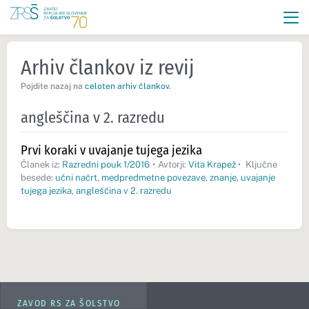
Arhiv člankov iz revij
Pojdite nazaj na
celoten arhiv člankov
.
angleščina v 2. razredu
Prvi koraki v uvajanje tujega jezika
Članek iz:
Razredni pouk 1/2016
•
Avtorji:
Vita Krapež
•
Ključne
besede:
učni načrt
,
medpredmetne povezave
,
znanje
,
uvajanje
tujega jezika
,
angleščina v 2. razredu
ZAVOD RS ZA ŠOLSTVO