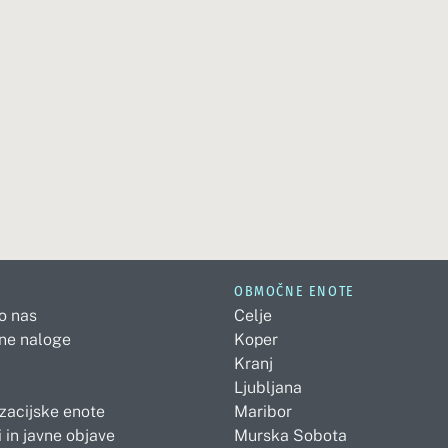
OBMOČNE ENOTE
 o nas
Celje
ne naloge
Koper
Kranj
Ljubljana
zacijske enote
Maribor
 in javne objave
Murska Sobota