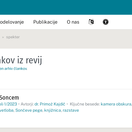
odelovanje
Publikacije
O nas
spekter
kov iz revij
en arhiv člankov
.
 Soncem
oli 1/2023
•
Avtorji:
dr. Primož Kajdič
•
Ključne besede:
kamera obskura
vetloba
,
Sončeve pege
,
knjižnica
,
razstave