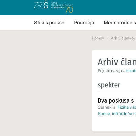
Stiki s prakso
Področja
Mednarodno s
Domov
Arhiv člankov
Arhiv član
Pojdite nazaj na
celot
spekter
Dva poskusa s
Članek iz:
Fizika v š
Sonce
,
infrardeča s