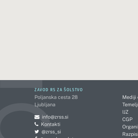
ZAVOD RS ZA ŠOLSTVO
Poljanska cesta 28
Mediji
Ljubljana
Temelj
IJZ
Pošljite e-mail na
info@zrss.si
CGP
Kontakti
Organi
Pojdite na Twitter:
@zrss_si
Razpisi