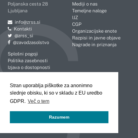
Poljanska cesta 28
Mediji o nas
Ljubljana
Temeljne naloge
IJZ
Pošljite e-mail na
info@zrss.si
CGP
Kontakti
Organizacijske enote
Pojdite na Twitter:
@zrss_si
Razpisi in javne objave
Pojdite na Facebook:
@zavodzasolstvo
Nagrade in priznanja
Splošni pogoji
Politika zasebnosti
Izjava o dostopnosti
OBMOČNE ENOTE
Stran uporablja piškotke za anonimno
Celje
Novo mesto
slednje obisku, ki so v skladu z EU uredbo
Koper
Slovenj Gradec
Kranj
GDPR.
Več o tem
Ljubljana
Maribor
Razumem
Murska Sobota
Nova Gorica