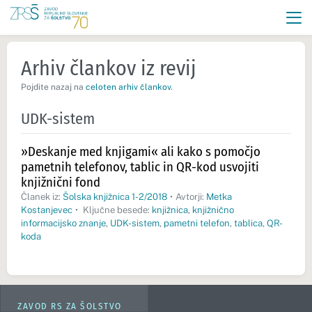
Arhiv člankov iz revij
Pojdite nazaj na
celoten arhiv člankov
.
UDK-sistem
»Deskanje med knjigami« ali kako s pomočjo
pametnih telefonov, tablic in QR-kod usvojiti
knjižnični fond
Članek iz:
Šolska knjižnica 1-2/2018
•
Avtorji:
Metka
Kostanjevec
•
Ključne besede:
knjižnica
,
knjižnično
informacijsko znanje
,
UDK-sistem
,
pametni telefon
,
tablica
,
QR-
koda
ZAVOD RS ZA ŠOLSTVO