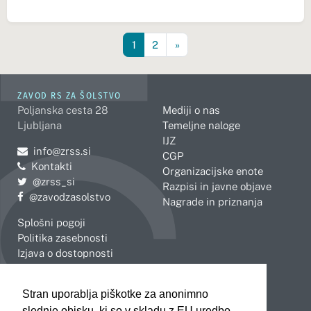
1
2
»
ZAVOD RS ZA ŠOLSTVO
Poljanska cesta 28
Mediji o nas
Ljubljana
Temeljne naloge
IJZ
Pošljite e-mail na
info@zrss.si
CGP
Kontakti
Organizacijske enote
Pojdite na Twitter:
@zrss_si
Razpisi in javne objave
Pojdite na Facebook:
@zavodzasolstvo
Nagrade in priznanja
Splošni pogoji
Politika zasebnosti
Izjava o dostopnosti
OBMOČNE ENOTE
Stran uporablja piškotke za anonimno
Celje
Novo mesto
slednje obisku, ki so v skladu z EU uredbo