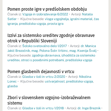
Pomen proste igre v predšolskem obdobju
Članek iz:
Vzgoja in izobraževanje 6/2022
•
Avtorji:
Nataša
Satler
•
Ključne besede:
vloga vzgojitelja
,
igralni material
,
čas
igranja
,
predšolska vzgoja
,
prosta igra
Izzivi za sistemsko ureditev zgodnje obravnave
otrok v Republiki Sloveniji
Članek iz:
Šolsko svetovalno delo 1/2017
•
Avtorji:
dr. Manica
Jakič Brezočnik
,
mag. Polona Šoln Vrbinc
,
mag. Ksenija Švalj
•
Ključne besede:
zgodnja obravnava
,
izhodišča za sistemsko
ureditev
,
otroci s posebnimi potrebami
,
predšolska vzgoja
Pomen glasbenih dejavnosti v vrtcu
Članek iz:
Glasba v šoli in vrtcu 2/2020
•
Avtorji:
Nikolina
Lonec
•
Ključne besede:
ustvarjalnost
,
predšolska vzgoja
,
glasba
Zbori v slovenskem vzgojno-izobraževalnem
sistemu
Članek iz:
Glasba v šoli in vrtcu 1/2018
•
Avtorji:
dr. Inge Breznik
•