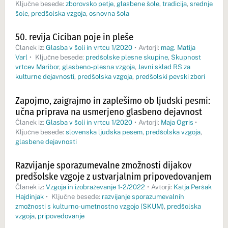
Ključne besede:
zborovsko petje
,
glasbene šole
,
tradicija
,
srednje
šole
,
predšolska vzgoja
,
osnovna šola
50. revija Ciciban poje in pleše
Članek iz:
Glasba v šoli in vrtcu 1/2020
•
Avtorji:
mag. Matija
Varl
•
Ključne besede:
predšolske plesne skupine
,
Skupnost
vrtcev Maribor
,
glasbeno-plesna vzgoja
,
Javni sklad RS za
kulturne dejavnosti
,
predšolska vzgoja
,
predšolski pevski zbori
Zapojmo, zaigrajmo in zaplešimo ob ljudski pesmi:
učna priprava na usmerjeno glasbeno dejavnost
Članek iz:
Glasba v šoli in vrtcu 1/2020
•
Avtorji:
Maja Ogris
•
Ključne besede:
slovenska ljudska pesem
,
predšolska vzgoja
,
glasbene dejavnosti
Razvijanje sporazumevalne zmožnosti dijakov
predšolske vzgoje z ustvarjalnim pripovedovanjem
Članek iz:
Vzgoja in izobraževanje 1-2/2022
•
Avtorji:
Katja Peršak
Hajdinjak
•
Ključne besede:
razvijanje sporazumevalnih
zmožnosti s kulturno-umetnostno vzgojo (SKUM)
,
predšolska
vzgoja
,
pripovedovanje