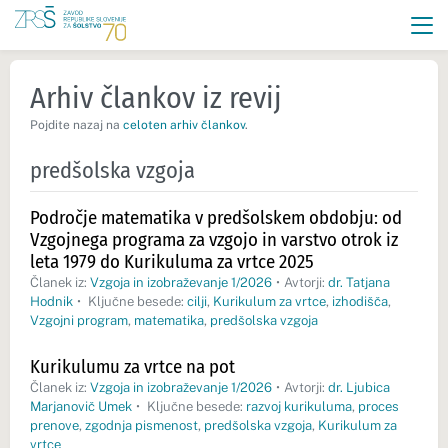
Arhiv člankov iz revij
Pojdite nazaj na
celoten arhiv člankov
.
predšolska vzgoja
Področje matematika v predšolskem obdobju: od
Vzgojnega programa za vzgojo in varstvo otrok iz
leta 1979 do Kurikuluma za vrtce 2025
Članek iz:
Vzgoja in izobraževanje 1/2026
•
Avtorji:
dr. Tatjana
Hodnik
•
Ključne besede:
cilji
,
Kurikulum za vrtce
,
izhodišča
,
Vzgojni program
,
matematika
,
predšolska vzgoja
Kurikulumu za vrtce na pot
Članek iz:
Vzgoja in izobraževanje 1/2026
•
Avtorji:
dr. Ljubica
Marjanovič Umek
•
Ključne besede:
razvoj kurikuluma
,
proces
prenove
,
zgodnja pismenost
,
predšolska vzgoja
,
Kurikulum za
vrtce