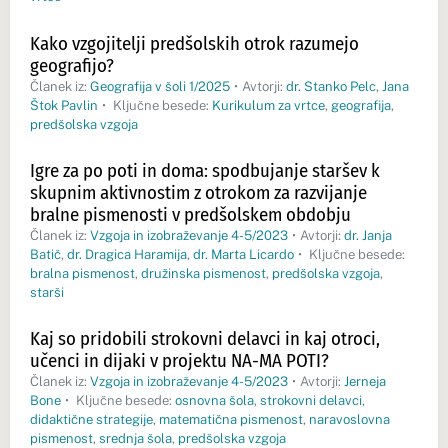
Kako vzgojitelji predšolskih otrok razumejo
geografijo?
Članek iz:
Geografija v šoli 1/2025
•
Avtorji:
dr. Stanko Pelc
,
Jana
Štok Pavlin
•
Ključne besede:
Kurikulum za vrtce
,
geografija
,
predšolska vzgoja
Igre za po poti in doma: spodbujanje staršev k
skupnim aktivnostim z otrokom za razvijanje
bralne pismenosti v predšolskem obdobju
Članek iz:
Vzgoja in izobraževanje 4-5/2023
•
Avtorji:
dr. Janja
Batič
,
dr. Dragica Haramija
,
dr. Marta Licardo
•
Ključne besede:
bralna pismenost
,
družinska pismenost
,
predšolska vzgoja
,
starši
Kaj so pridobili strokovni delavci in kaj otroci,
učenci in dijaki v projektu NA-MA POTI?
Članek iz:
Vzgoja in izobraževanje 4-5/2023
•
Avtorji:
Jerneja
Bone
•
Ključne besede:
osnovna šola
,
strokovni delavci
,
didaktične strategije
,
matematična pismenost
,
naravoslovna
pismenost
,
srednja šola
,
predšolska vzgoja