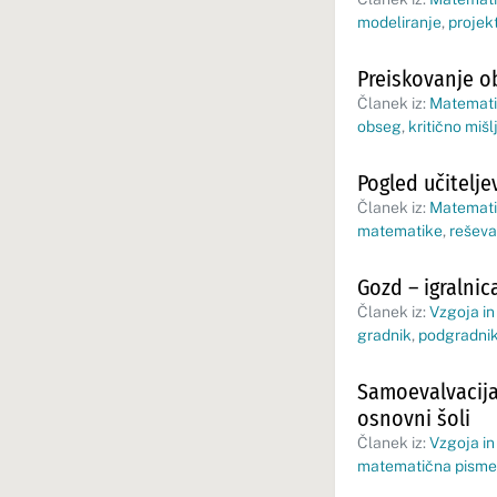
modeliranje
,
projek
Preiskovanje o
Članek iz:
Matematik
obseg
,
kritično mišl
Pogled učitelj
Članek iz:
Matematik
matematike
,
reševa
Gozd – igralni
Članek iz:
Vzgoja in
gradnik
,
podgradni
Samoevalvacija
osnovni šoli
Članek iz:
Vzgoja in
matematična pisme