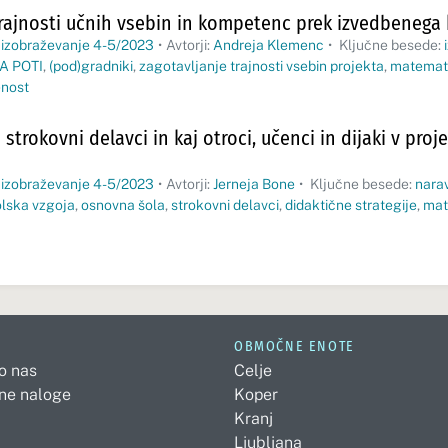
trajnosti učnih vsebin in kompetenc prek izvedbenega 
 izobraževanje 4-5/2023
•
Avtorji:
Andreja Klemenc
•
Ključne besede:
A POTI
,
(pod)gradniki
,
zagotavljanje trajnosti vsebin projekta
,
matemat
enost
i strokovni delavci in kaj otroci, učenci in dijaki v pro
 izobraževanje 4-5/2023
•
Avtorji:
Jerneja Bone
•
Ključne besede:
nara
lska vzgoja
,
osnovna šola
,
strokovni delavci
,
didaktične strategije
,
mat
OBMOČNE ENOTE
 o nas
Celje
ne naloge
Koper
Kranj
Ljubljana