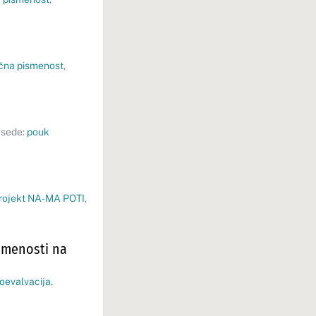
čna pismenost
,
esede:
pouk
rojekt NA-MA POTI
,
smenosti na
oevalvacija
,