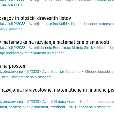
t NA-MA POTI
bsegov in ploščin drevesnih listov
a v šoli 2/2023
•
Avtorji:
dr. Jasmina Kolbl
•
Ključne besede:
matemati
jenje
,
ploščina
ev matematike na razvijanje matematične pismenosti
a v šoli 2/2023
•
Avtorji:
Jerneja Bone
,
mag. Mateja Sirnik
•
Ključne b
nje problemov
,
matematična pismenost
ca na prostem
 izobraževanje 4-5/2023
•
Avtorji:
Jernej Vajsbaher
•
Ključne besede:
p
k
,
otrok
,
matematična pismenost
 razvijanja naravoslovne, matematične in finančne pi
 izobraževanje 4-5/2023
•
Avtorji:
Nataša Adam
•
Ključne besede:
sam
nost
,
naravoslovna pismenost
,
izvedbeni kurikul
,
finančna pismenost