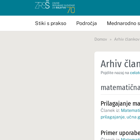
Stiki s prakso
Področja
Mednarodno s
Domov
Arhiv člankov
Arhiv član
Pojdite nazaj na
celot
matematična
Prilagajanje m
Članek iz:
Matematik
prilagajanje
,
učna g
Primer uporabe
Članek iz:
Matematik