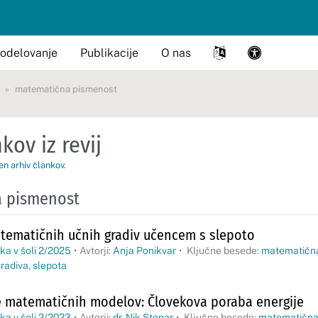
odelovanje
Publikacije
O nas
matematična pismenost
kov iz revij
en arhiv člankov
.
 pismenost
atematičnih učnih gradiv učencem s slepoto
a v šoli 2/2025
•
Avtorji:
Anja Ponikvar
•
Ključne besede:
matematičn
radiva
,
slepota
 matematičnih modelov: Človekova poraba energije
a v šoli 2/2023
•
Avtorji:
dr. Nik Stopar
•
Ključne besede:
matematična