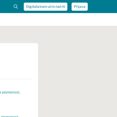
Digitalizirani učni načrti
Prijava
a pismenost
,
 pismenost
,