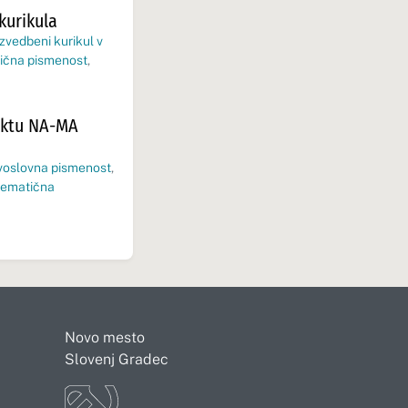
kurikula
izvedbeni kurikul v
ična pismenost
,
jektu NA-MA
voslovna pismenost
,
ematična
Novo mesto
Slovenj Gradec