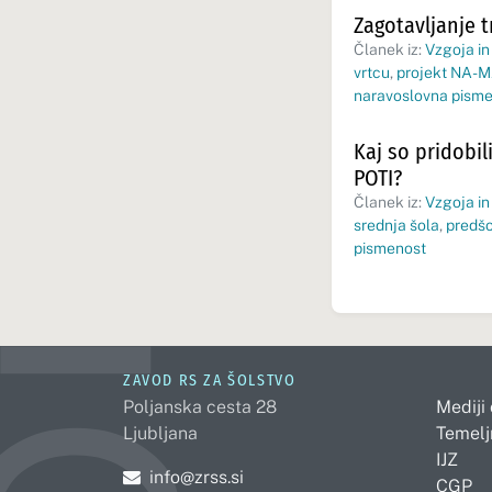
Zagotavljanje 
Članek iz:
Vzgoja in
vrtcu
,
projekt NA-M
naravoslovna pism
Kaj so pridobil
POTI?
Članek iz:
Vzgoja in
srednja šola
,
predšo
pismenost
ZAVOD RS ZA ŠOLSTVO
Poljanska cesta 28
Mediji
Ljubljana
Temelj
IJZ
Pošljite e-mail na
info@zrss.si
CGP