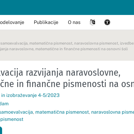
odelovanje
Publikacije
O nas
,
samoevalvacija
,
matematična pismenost
,
naravoslovna pismenost
,
izvedbe
janja naravoslovne, matematične in finančne pismenosti na osnovni šoli
acija razvijanja naravoslovne,
ne in finančne pismenosti na osn
 in izobraževanje 4-5/2023
Adam
samoevalvacija
,
matematična pismenost
,
naravoslovna pism
 pismenost