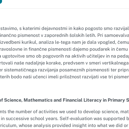
stavimo, s katerimi dejavnostmi in kako pogosto smo razvijal
nančno pismenost v zaporednih šolskih letih. Pri samoevalvac
zvedbeni kurikul, analiza le-tega nam je dala vpogled, čemu 
ravoslovne in finančne pismenosti dajemo poudarek in čemu
 ugotovitve smo ob pogovorih na aktivih učiteljev in na ped
tovali naše nadaljnje korake, predvsem v smeri vertikalnega
er sistematičnega razvijanja posameznih pismenosti ter pripr
terih bodo naši učenci imeli priložnost razvijati vse tri pismen
of Science, Mathematics and Financial Literacy in Primary 
nts the number of activities we used to develop science, ma
y in successive school years. Self-evaluation was supported b
iculum, whose analysis provided insight into what we did or