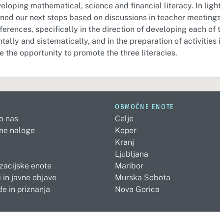
loping mathematical, science and financial literacy. In light
nned our next steps based on discussions in teacher meeting
rences, specifically in the direction of developing each of t
ontally and sistematically, and in the preparation of activities
e the opportunity to promote the three literacies.
OBMOČNE ENOTE
 o nas
Celje
ne naloge
Koper
Kranj
Ljubljana
zacijske enote
Maribor
 in javne objave
Murska Sobota
e in priznanja
Nova Gorica