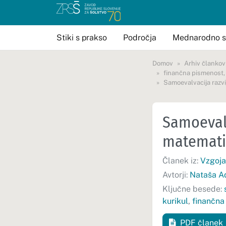
Stiki s prakso
Področja
Mednarodno s
Domov
Arhiv člankov
finančna pismenost
Samoevalvacija razvi
Samoevalv
matematič
Članek iz:
Vzgoja
Avtorji:
Nataša 
Ključne besede:
kurikul
,
finančna
PDF članek