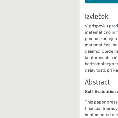
Izvleček
V prispevku pred
matematično in fi
pomoč izpolnjen i
matematične, na
dajemo. Glede na
konferencah načr
horizontalnega t
dejavnosti, pri ka
Abstract
Self-Evaluation 
This paper prese
financial literac
implemented curr