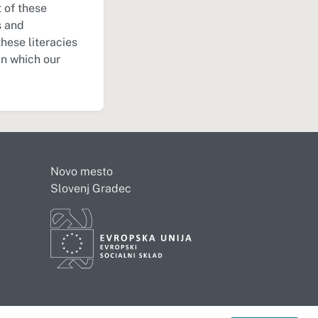
 of these
s and
hese literacies
 in which our
Novo mesto
Slovenj Gradec