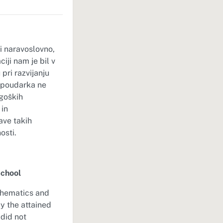
i naravoslovno,
iji nam je bil v
pri razvijanju
 poudarka ne
agoških
 in
ave takih
osti.
School
thematics and
y the attained
 did not