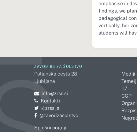
emphasise in deve
findings, we pla
pedagogical confe
vertically, horiz
students will hav
ZAVOD RS ZA ŠOLSTVO
Poljanska cesta 28
Mediji
Ljubljana
Temelj
IJZ
Pošljite e-mail na
info@zrss.si
CGP
Kontakti
Organi
Pojdite na Twitter:
@zrss_si
Razpisi
Pojdite na Facebook:
@zavodzasolstvo
Nagrad
Splošni pogoji
Politika zasebnosti