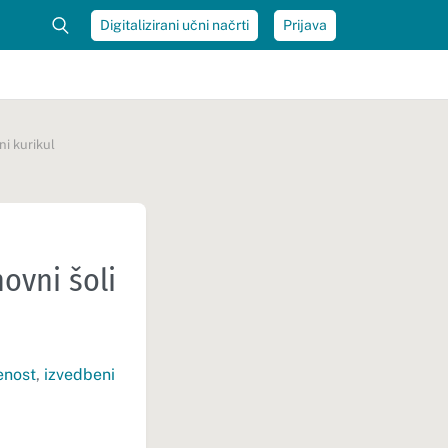
Digitalizirani učni načrti
Prijava
ni kurikul
ovni šoli
enost
,
izvedbeni