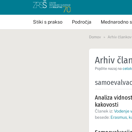
Stiki s prakso
Področja
Mednarodno s
Domov
Arhiv člankov
Arhiv član
Pojdite nazaj na
celot
samoevalvac
Analiza vidnost
kakovosti
Članek iz:
Vodenje v
besede:
Erasmus
,
k