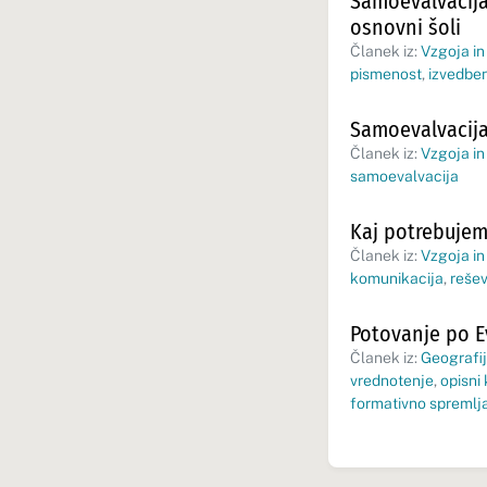
Samoevalvacija
osnovni šoli
Članek iz:
Vzgoja in
pismenost
,
izvedben
Samoevalvacija
Članek iz:
Vzgoja in
samoevalvacija
Kaj potrebujem
Članek iz:
Vzgoja in
komunikacija
,
rešev
Potovanje po E
Članek iz:
Geografij
vrednotenje
,
opisni k
formativno spremlj