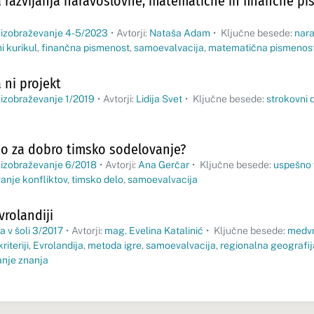
 razvijanja naravoslovne, matematične in finančne pi
 izobraževanje 4-5/2023
•
Avtorji:
Nataša Adam
•
Ključne besede:
nar
i kurikul
,
finančna pismenost
,
samoevalvacija
,
matematična pismenos
 ni projekt
 izobraževanje 1/2019
•
Avtorji:
Lidija Svet
•
Ključne besede:
strokovni 
o za dobro timsko sodelovanje?
 izobraževanje 6/2018
•
Avtorji:
Ana Gerčar
•
Ključne besede:
uspešno 
anje konfliktov
,
timsko delo
,
samoevalvacija
vrolandiji
a v šoli 3/2017
•
Avtorji:
mag. Evelina Katalinić
•
Ključne besede:
medvr
riteriji
,
Evrolandija
,
metoda igre
,
samoevalvacija
,
regionalna geografi
anje znanja