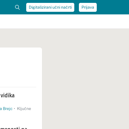
Digitalizirani učni načrti
Prijava
 vidika
ja Brejc
•
Ključne