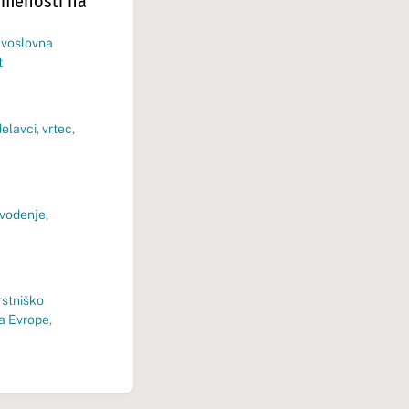
smenosti na
avoslovna
t
delavci
,
vrtec
,
vodenje
,
stniško
ja Evrope
,