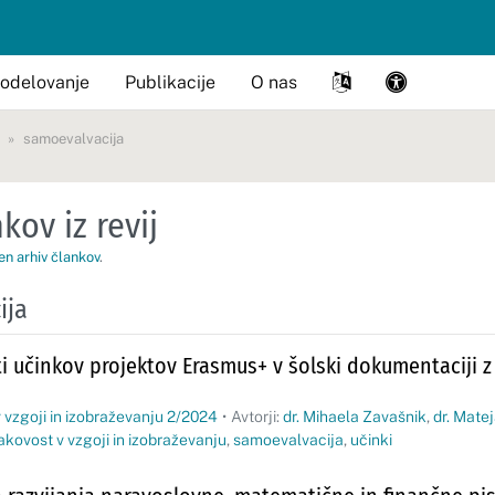
odelovanje
Publikacije
O nas
samoevalvacija
kov iz revij
en arhiv člankov
.
ija
i učinkov projektov Erasmus+ v šolski dokumentaciji z
 vzgoji in izobraževanju 2/2024
•
Avtorji:
dr. Mihaela Zavašnik
,
dr. Mate
akovost v vzgoji in izobraževanju
,
samoevalvacija
,
učinki