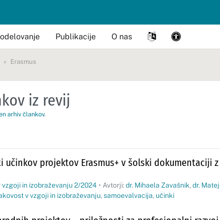
odelovanje
Publikacije
O nas
Erasmus
kov iz revij
en arhiv člankov
.
i učinkov projektov Erasmus+ v šolski dokumentaciji z
 vzgoji in izobraževanju 2/2024
•
Avtorji:
dr. Mihaela Zavašnik
,
dr. Mate
akovost v vzgoji in izobraževanju
,
samoevalvacija
,
učinki