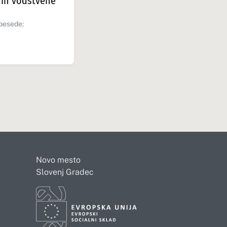
 in vodstvene
besede:
Novo mesto
Slovenj Gradec