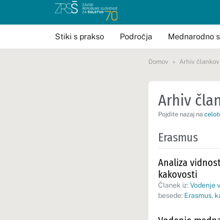
Stiki s prakso
Področja
Mednarodno s
Domov
Arhiv člankov
Arhiv član
Pojdite nazaj na
celot
Erasmus
Analiza vidnost
kakovosti
Članek iz:
Vodenje v
besede:
Erasmus
,
k