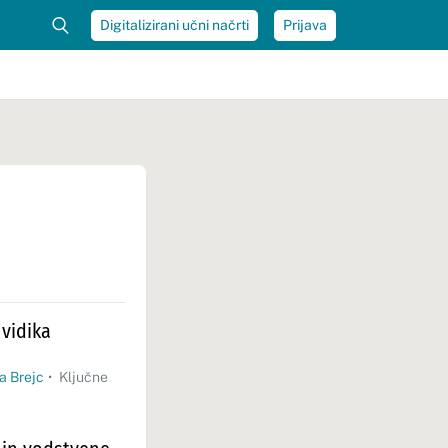
Digitalizirani učni načrti
Prijava
 vidika
ja Brejc
•
Ključne