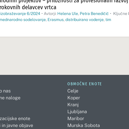
odnih projektov – priložnosti za profesionalni razvoj
okovnih delavcev vrtca
 izobraževanje 6/2024
•
Avtorji:
Helena Ule
,
Petra Benedičič
•
Ključne 
mednarodno sodelovanje
,
Erasmus
,
distribuirano vodenje
,
tim
OBMOČNE ENOTE
 o nas
Celje
ne naloge
Koper
Kranj
Ljubljana
zacijske enote
Maribor
 in javne objave
Murska Sobota