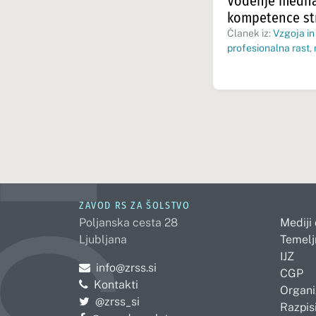
Vodenje mednar
kompetence str
Članek iz:
Vzgoja in
profesionalna rast
,
ZAVOD RS ZA ŠOLSTVO
Poljanska cesta 28
Mediji
Ljubljana
Temelj
IJZ
Pošljite e-mail na
info@zrss.si
CGP
Kontakti
Organi
Pojdite na Twitter:
@zrss_si
Razpisi