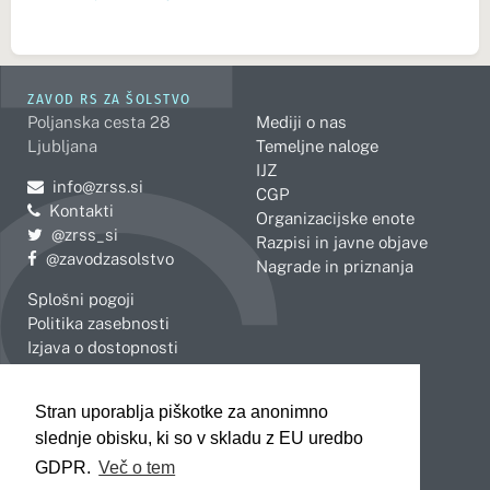
ZAVOD RS ZA ŠOLSTVO
Poljanska cesta 28
Mediji o nas
Ljubljana
Temeljne naloge
IJZ
Pošljite e-mail na
info@zrss.si
CGP
Kontakti
Organizacijske enote
Pojdite na Twitter:
@zrss_si
Razpisi in javne objave
Pojdite na Facebook:
@zavodzasolstvo
Nagrade in priznanja
Splošni pogoji
Politika zasebnosti
Izjava o dostopnosti
OBMOČNE ENOTE
Stran uporablja piškotke za anonimno
Celje
Novo mesto
slednje obisku, ki so v skladu z EU uredbo
Koper
Slovenj Gradec
Kranj
GDPR.
Več o tem
Ljubljana