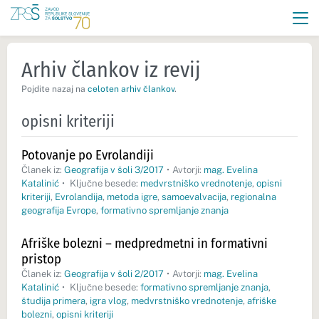
Arhiv člankov iz revij
Pojdite nazaj na
celoten arhiv člankov
.
opisni kriteriji
Potovanje po Evrolandiji
Članek iz:
Geografija v šoli 3/2017
•
Avtorji:
mag. Evelina
Katalinić
•
Ključne besede:
medvrstniško vrednotenje
,
opisni
kriteriji
,
Evrolandija
,
metoda igre
,
samoevalvacija
,
regionalna
geografija Evrope
,
formativno spremljanje znanja
Afriške bolezni – medpredmetni in formativni
pristop
Članek iz:
Geografija v šoli 2/2017
•
Avtorji:
mag. Evelina
Katalinić
•
Ključne besede:
formativno spremljanje znanja
,
študija primera
,
igra vlog
,
medvrstniško vrednotenje
,
afriške
bolezni
,
opisni kriteriji