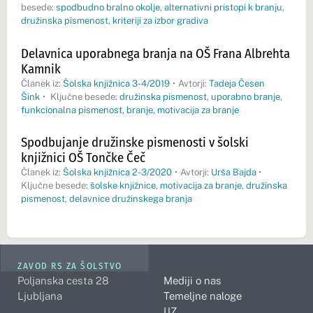
besede:
spodbudno bralno okolje
,
alternativni pristopi k branju
,
družinska pismenost
,
kriteriji za izbor gradiva
Delavnica uporabnega branja na OŠ Frana Albrehta
Kamnik
Članek iz:
Šolska knjižnica 3-4/2019
•
Avtorji:
Tadeja Česen
Šink
•
Ključne besede:
družinska pismenost
,
uporabno branje
,
funkcionalna pismenost
,
branje
,
motivacija za branje
Spodbujanje družinske pismenosti v šolski
knjižnici OŠ Tončke Čeč
Članek iz:
Šolska knjižnica 2-3/2020
•
Avtorji:
Urša Bajda
•
Ključne besede:
šolske knjižnice
,
motivacija za branje
,
družinska
pismenost
,
delavnice družinskega branja
ZAVOD RS ZA ŠOLSTVO
Poljanska cesta 28
Mediji o nas
Ljubljana
Temeljne naloge
IJZ