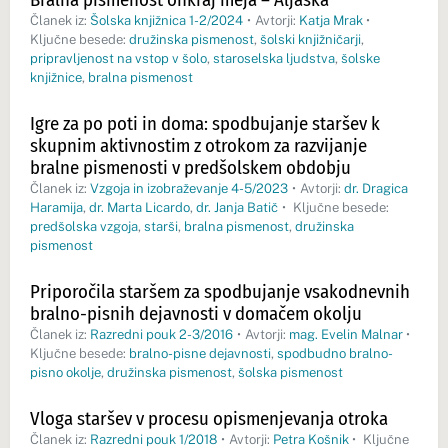
Članek iz:
Šolska knjižnica 1-2/2024
•
Avtorji:
Katja Mrak
•
Ključne besede:
družinska pismenost
,
šolski knjižničarji
,
pripravljenost na vstop v šolo
,
staroselska ljudstva
,
šolske
knjižnice
,
bralna pismenost
Igre za po poti in doma: spodbujanje staršev k
skupnim aktivnostim z otrokom za razvijanje
bralne pismenosti v predšolskem obdobju
Članek iz:
Vzgoja in izobraževanje 4-5/2023
•
Avtorji:
dr. Dragica
Haramija
,
dr. Marta Licardo
,
dr. Janja Batič
•
Ključne besede:
predšolska vzgoja
,
starši
,
bralna pismenost
,
družinska
pismenost
Priporočila staršem za spodbujanje vsakodnevnih
bralno-pisnih dejavnosti v domačem okolju
Članek iz:
Razredni pouk 2-3/2016
•
Avtorji:
mag. Evelin Malnar
•
Ključne besede:
bralno-pisne dejavnosti
,
spodbudno bralno-
pisno okolje
,
družinska pismenost
,
šolska pismenost
Vloga staršev v procesu opismenjevanja otroka
Članek iz:
Razredni pouk 1/2018
•
Avtorji:
Petra Košnik
•
Ključne