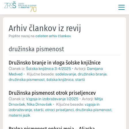
Arhiv člankov iz revij
Pojdite nazaj na
celoten arhiv člankov
.
družinska pismenost
Družinsko branje in vloga šolske knjižnice
Članek iz:
Šolska knjižnica 3-4/2025
•
Avtorji:
Damijana
Medved
•
Ključne besede:
sodelovanje
,
družinsko branje
,
družinska pismenost
,
šolska knjižnica
,
starši
Družinska pismenost otrok priseljencev
Članek iz:
Vzgoja in izobraževanje 1/2025
•
Avtorji:
Mitja
Drnovšek
,
Nika Drnovšek
•
Ključne besede:
vzgoja in
izobraževanje
,
starši
,
otroci priseljenci
,
družinska pismenost
,
materni jezik
Bralna pismenost onkraj meja – Aljaska