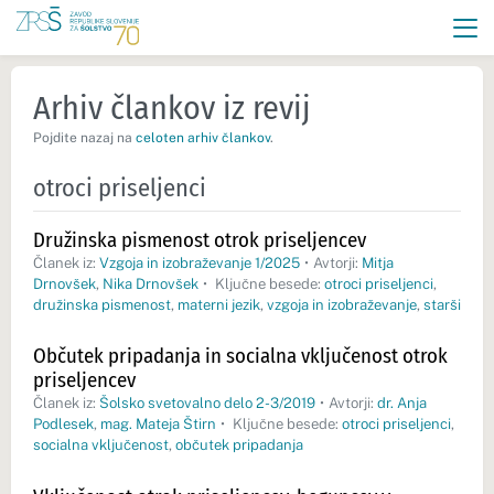
Arhiv člankov iz revij
Pojdite nazaj na
celoten arhiv člankov
.
otroci priseljenci
Družinska pismenost otrok priseljencev
Članek iz:
Vzgoja in izobraževanje 1/2025
•
Avtorji:
Mitja
Drnovšek
,
Nika Drnovšek
•
Ključne besede:
otroci priseljenci
,
družinska pismenost
,
materni jezik
,
vzgoja in izobraževanje
,
starši
Občutek pripadanja in socialna vključenost otrok
priseljencev
Članek iz:
Šolsko svetovalno delo 2-3/2019
•
Avtorji:
dr. Anja
Podlesek
,
mag. Mateja Štirn
•
Ključne besede:
otroci priseljenci
,
socialna vključenost
,
občutek pripadanja