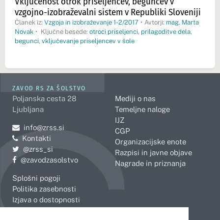
Vključenost otrok priseljencev, beguncev v
vzgojno-izobraževalni sistem v Republiki Sloveniji
Članek iz:
Vzgoja in izobraževanje 1-2/2017
•
Avtorji:
mag. Marta
Novak
•
Ključne besede:
otroci priseljenci
,
prilagoditve dela
,
begunci
,
vključevanje priseljencev v šole
ZAVOD RS ZA ŠOLSTVO
Poljanska cesta 28
Mediji o nas
Ljubljana
Temeljne naloge
IJZ
Pošljite e-mail na
info@zrss.si
CGP
Kontakti
Organizacijske enote
Pojdite na Twitter:
@zrss_si
Razpisi in javne objave
Pojdite na Facebook:
@zavodzasolstvo
Nagrade in priznanja
Splošni pogoji
Politika zasebnosti
Izjava o dostopnosti