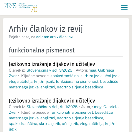
Arhiv člankov iz revij
Pojdite nazaj na
celoten arhiv člankov
.
funkcionalna pismenost
Jezikovno izražanje dijakov in učiteljev
Članek iz:
Slovenščina v šoli 3/2025
•
Avtorji:
mag. Gabrijela
Zver
•
Ključne besede:
spakedranščina
,
skrb za jezik
,
učni jezik
,
vloga učitelja
,
knjižni jezik
,
funkcionalna pismenost
,
besedišče
maternega jezika
,
anglizmi
,
načrtno širjenje besedišča
Jezikovno izražanje dijakov in učiteljev
Članek iz:
Slovenščina v šoli, št. 1/2025
•
Avtorji:
mag. Gabriela
Zver
•
Ključne besede:
funkcionalna pismenost
,
besedišče
maternega jezika
,
anglizmi
,
načrtno širjenje besedišča
,
spakedranščina
,
skrb za jezik
,
učni jezik
,
vloga učitelja
,
knjižni
jezik