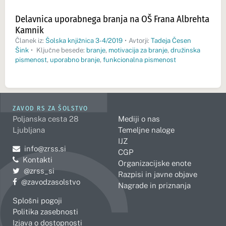
Delavnica uporabnega branja na OŠ Frana Albrehta
Kamnik
Članek iz:
Šolska knjižnica 3-4/2019
•
Avtorji:
Tadeja Česen
Šink
•
Ključne besede:
branje
,
motivacija za branje
,
družinska
pismenost
,
uporabno branje
,
funkcionalna pismenost
ZAVOD RS ZA ŠOLSTVO
Poljanska cesta 28
Mediji o nas
Ljubljana
Temeljne naloge
IJZ
Pošljite e-mail na
info@zrss.si
CGP
Kontakti
Organizacijske enote
Pojdite na Twitter:
@zrss_si
Razpisi in javne objave
Pojdite na Facebook:
@zavodzasolstvo
Nagrade in priznanja
Splošni pogoji
Politika zasebnosti
Izjava o dostopnosti