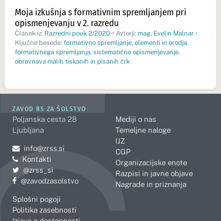
Moja izkušnja s formativnim spremljanjem pri
opismenjevanju v 2. razredu
Članek iz:
Razredni pouk 2/2020
•
Avtorji:
mag. Evelin Malnar
•
Ključne besede:
formativno spremljanje
,
elementi in orodja
formativnega spremljanja
,
sistematično opismenjevanje
,
obravnava malih tiskanih in pisanih črk
ZAVOD RS ZA ŠOLSTVO
Poljanska cesta 28
Mediji o nas
Ljubljana
Temeljne naloge
IJZ
Pošljite e-mail na
info@zrss.si
CGP
Kontakti
Organizacijske enote
Pojdite na Twitter:
@zrss_si
Razpisi in javne objave
Pojdite na Facebook:
@zavodzasolstvo
Nagrade in priznanja
Splošni pogoji
Politika zasebnosti
Izjava o dostopnosti