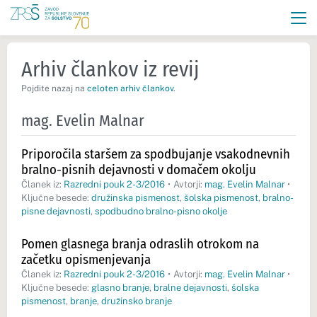
Arhiv člankov iz revij
Pojdite nazaj na
celoten arhiv člankov
.
mag. Evelin Malnar
Priporočila staršem za spodbujanje vsakodnevnih
bralno-pisnih dejavnosti v domačem okolju
Članek iz:
Razredni pouk 2-3/2016
•
Avtorji:
mag. Evelin Malnar
•
Ključne besede:
družinska pismenost
,
šolska pismenost
,
bralno-
pisne dejavnosti
,
spodbudno bralno-pisno okolje
Pomen glasnega branja odraslih otrokom na
začetku opismenjevanja
Članek iz:
Razredni pouk 2-3/2016
•
Avtorji:
mag. Evelin Malnar
•
Ključne besede:
glasno branje
,
bralne dejavnosti
,
šolska
pismenost
,
branje
,
družinsko branje