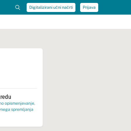
Digitalizirani učni načrti
Prijava
zredu
no opismenjevanje
,
ivnega spremljanja