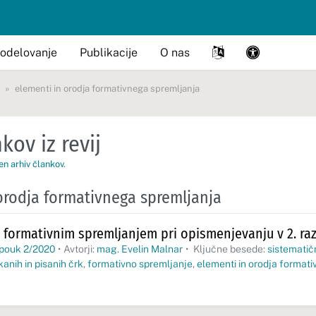
odelovanje
Publikacije
O nas
elementi in orodja formativnega spremljanja
kov iz revij
en arhiv člankov
.
orodja formativnega spremljanja
s formativnim spremljanjem pri opismenjevanju v 2. ra
 pouk 2/2020
•
Avtorji:
mag. Evelin Malnar
•
Ključne besede:
sistematič
anih in pisanih črk
,
formativno spremljanje
,
elementi in orodja format