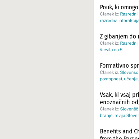
Pouk, ki omogoč
Članek iz:
Razredni
razredna interakcij
Z gibanjem do 
Članek iz:
Razredni
števila do 5
Formativno spr
Članek iz:
Slovenšči
postopnost
,
učenje
Vsak, ki vsaj pr
enoznačnih odg
Članek iz:
Slovenšči
branje
,
revija Sloven
Benefits and C
from the Persp