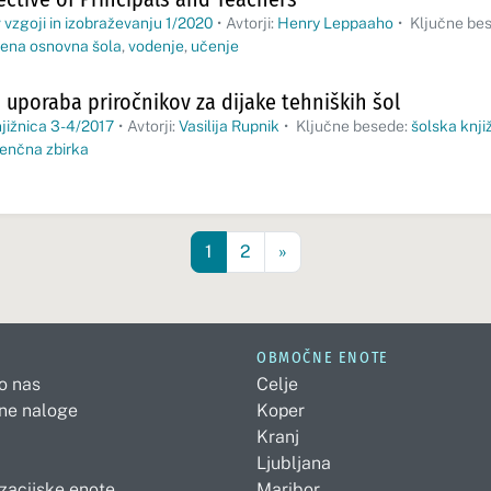
 vzgoji in izobraževanju 1/2020
•
Avtorji:
Henry Leppaaho
•
Ključne be
ena osnovna šola
,
vodenje
,
učenje
 uporaba priročnikov za dijake tehniških šol
jižnica 3-4/2017
•
Avtorji:
Vasilija Rupnik
•
Ključne besede:
šolska knji
renčna zbirka
1
2
»
OBMOČNE ENOTE
 o nas
Celje
ne naloge
Koper
Kranj
Ljubljana
zacijske enote
Maribor