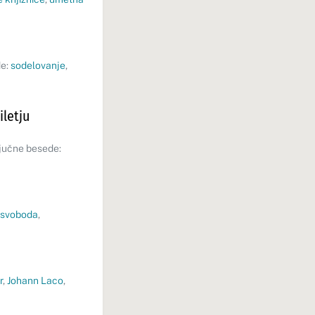
de:
sodelovanje
,
letju
jučne besede:
svoboda
,
r
,
Johann Laco
,