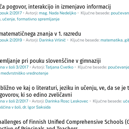
a pogovor, interakcijo in izmenjavo informacij
 pouk 2/2017
•
Avtorji:
mag. Nada Nedeljko
•
Ključne besede:
poučevan
a
,
učenje
,
formativno spremljanje
matematičnega znanja v 1. razredu
 pouk 2/2019
•
Avtorji:
Darinka Vrlinič
•
Ključne besede:
matematika
,
gi
emljanje pri pouku slovenščine v gimnaziji
na v šoli 3/2017
•
Avtorji:
Tatjana Cvetko
•
Ključne besede:
poučevanj
,
medvrstniško vrednotenje
ibližno ve kaj o literaturi, jeziku in učenju, ve, da se je
ovorov, ki so edino zveličavni
na v šoli 2/2017
•
Avtorji:
Darinka Rosc Leskovec
•
Ključne besede:
uč
ščina v šoli
,
dr. Igor Saksida
hallenges of Finnish Unified Comprehensive Schools (
ective of Principals and Teachers