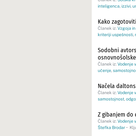
inteligenca
,
izzivi
,
u
Kako zagotovit
Članek iz:
Vzgoja in
kriteriji uspešnosti
,
Sodobni avtors
osnovnošolske
Članek iz:
Vodenje v
učenje
,
samostojno
Načela daltons
Članek iz:
Vodenje v
samostojnost
,
odgo
Z gibanjem do
Članek iz:
Vodenje v
Štefka Brodar
•
Klj