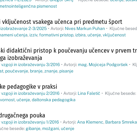
metnointeligenčna pismenost
i vključenost vsakega učenca pri predmetu šport
 izobraževanje 2-3/2025
•
Avtorji:
Nives Markun Puhan
•
Ključne bese
nameni učenja
,
izziv
,
formativni pristop
,
izbira
,
učenje
,
vključenost
ki didaktični pristop k poučevanju učencev v prvem tri
ga izobraževanja
 vzgoji in izobraževanju 3/2016
•
Avtorji:
mag. Mojiceja Podgoršek
•
Kl
st
,
poučevanje
,
branje
,
znanje
,
pisanje
ke pedagogike v praksi
 vzgoji in izobraževanju 2/2016
•
Avtorji:
Lina Faletič
•
Ključne besede:
vornost
,
učenje
,
daltonska pedagogika
 drugačnega pouka
 vzgoji in izobraževanju 1/2016
•
Avtorji:
Ana Klemenc
,
Barbara Smreka
učne besede:
gibanje
,
možgani
,
učenje