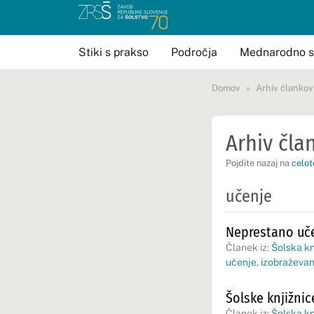
Stiki s prakso
Področja
Mednarodno s
Domov
Arhiv člankov
Arhiv član
Pojdite nazaj na
celot
učenje
Neprestano uče
Članek iz:
Šolska kn
učenje
,
izobraževan
Šolske knjižni
Članek iz:
Šolska kn