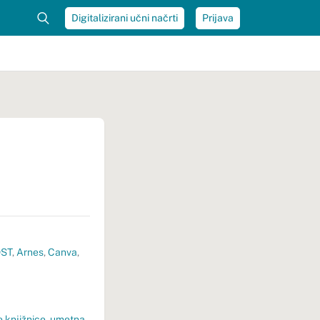
Digitalizirani učni načrti
Prijava
OST
,
Arnes
,
Canva
,
e knjižnice
,
umetna