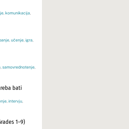
je
,
komunikacija
,
banje
,
učenje
,
igra
,
e
,
samovrednotenje
,
 treba bati
enje
,
intervju
,
Grades 1–9)