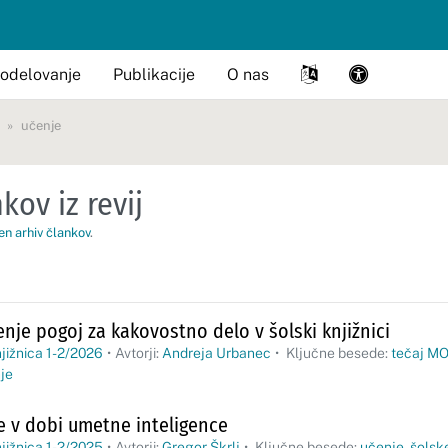
odelovanje
Publikacije
O nas
učenje
kov iz revij
en arhiv člankov
.
nje pogoj za kakovostno delo v šolski knjižnici
jižnica 1-2/2026
•
Avtorji:
Andreja Urbanec
•
Ključne besede:
tečaj M
je
ce v dobi umetne inteligence
jižnica 1-2/2025
•
Avtorji:
Gregor Škrlj
•
Ključne besede:
učenje
,
šolsk