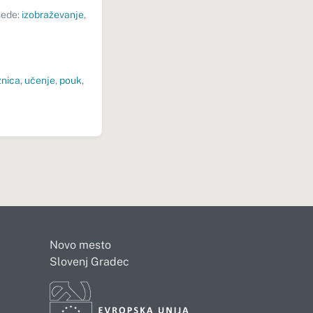
sede:
izobraževanje
,
žnica
,
učenje
,
pouk
,
Novo mesto
Slovenj Gradec