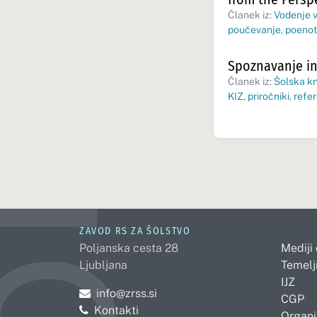
Članek iz:
Vodenje v
poučevanje
,
poenot
Spoznavanje in
Članek iz:
Šolska kn
KIZ
,
priročniki
,
refe
ZAVOD RS ZA ŠOLSTVO
Poljanska cesta 28
Mediji
Ljubljana
Temelj
IJZ
Pošljite e-mail na
info@zrss.si
CGP
Kontakti
Organi