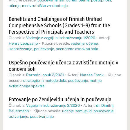
Ključne besede:
poučevanje
,
samovrednotenje
,
postopnost
,
učenje
,
medvrstniško vrednotenje
Benefits and Challenges of Finnish Unified
Comprehensive Schools (Grades 1–9) from the
Perspective of Principals and Teachers
Članek iz:
Vodenje v vzgoji in izobraževanju 1/2020
•
Avtorji:
Henry Leppaaho
•
Ključne besede:
vodenje
,
učenje
,
izobraževanje
,
poučevanje
,
poenotena osnovna šola
Uspešno poučevanje učenca z avtistično motnjo v
osnovni šoli
Članek iz:
Razredni pouk 2/2021
•
Avtorji:
Nataša Frank
•
Ključne
besede:
strategije in metode dela
,
poučevanje
,
motnje
avtističnega spektra
Potovanje po Zemljevidu učenja in poučevanja
Članek iz:
Vzgoja in izobraževanje 3/2020
•
Avtorji:
dr. Dimitrij
Beuermann
•
Ključne besede:
učenje
,
zemljevid
,
poučevanje
,
ustvarjanje
,
poustvarjanje