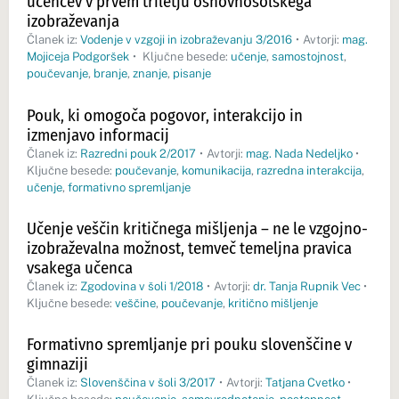
učencev v prvem triletju osnovnošolskega
izobraževanja
Članek iz:
Vodenje v vzgoji in izobraževanju 3/2016
•
Avtorji:
mag.
Mojiceja Podgoršek
•
Ključne besede:
učenje
,
samostojnost
,
poučevanje
,
branje
,
znanje
,
pisanje
Pouk, ki omogoča pogovor, interakcijo in
izmenjavo informacij
Članek iz:
Razredni pouk 2/2017
•
Avtorji:
mag. Nada Nedeljko
•
Ključne besede:
poučevanje
,
komunikacija
,
razredna interakcija
,
učenje
,
formativno spremljanje
Učenje veščin kritičnega mišljenja – ne le vzgojno-
izobraževalna možnost, temveč temeljna pravica
vsakega učenca
Članek iz:
Zgodovina v šoli 1/2018
•
Avtorji:
dr. Tanja Rupnik Vec
•
Ključne besede:
veščine
,
poučevanje
,
kritično mišljenje
Formativno spremljanje pri pouku slovenščine v
gimnaziji
Članek iz:
Slovenščina v šoli 3/2017
•
Avtorji:
Tatjana Cvetko
•