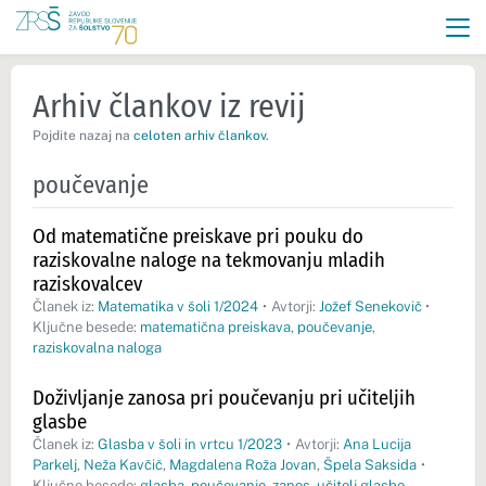
Arhiv člankov iz revij
Pojdite nazaj na
celoten arhiv člankov
.
poučevanje
Od matematične preiskave pri pouku do
raziskovalne naloge na tekmovanju mladih
raziskovalcev
Članek iz:
Matematika v šoli 1/2024
•
Avtorji:
Jožef Senekovič
•
Ključne besede:
matematična preiskava
,
poučevanje
,
raziskovalna naloga
Doživljanje zanosa pri poučevanju pri učiteljih
glasbe
Članek iz:
Glasba v šoli in vrtcu 1/2023
•
Avtorji:
Ana Lucija
Parkelj
,
Neža Kavčič
,
Magdalena Roža Jovan
,
Špela Saksida
•
Ključne besede:
glasba
,
poučevanje
,
zanos
,
učitelj glasbe