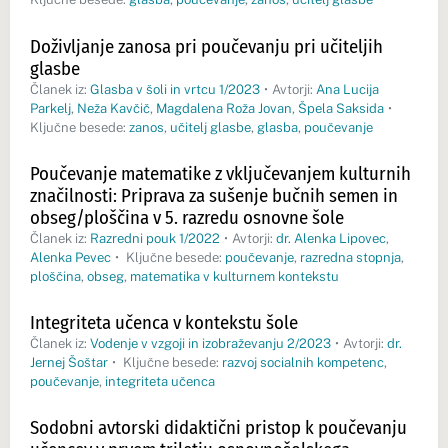
Doživljanje zanosa pri poučevanju pri učiteljih
glasbe
Članek iz:
Glasba v šoli in vrtcu 1/2023
•
Avtorji:
Ana Lucija
Parkelj
,
Neža Kavčič
,
Magdalena Roža Jovan
,
Špela Saksida
•
Ključne besede:
zanos
,
učitelj glasbe
,
glasba
,
poučevanje
Poučevanje matematike z vključevanjem kulturnih
značilnosti: Priprava za sušenje bučnih semen in
obseg/ploščina v 5. razredu osnovne šole
Članek iz:
Razredni pouk 1/2022
•
Avtorji:
dr. Alenka Lipovec
,
Alenka Pevec
•
Ključne besede:
poučevanje
,
razredna stopnja
,
ploščina
,
obseg
,
matematika v kulturnem kontekstu
Integriteta učenca v kontekstu šole
Članek iz:
Vodenje v vzgoji in izobraževanju 2/2023
•
Avtorji:
dr.
Jernej Šoštar
•
Ključne besede:
razvoj socialnih kompetenc
,
poučevanje
,
integriteta učenca
Sodobni avtorski didaktični pristop k poučevanju