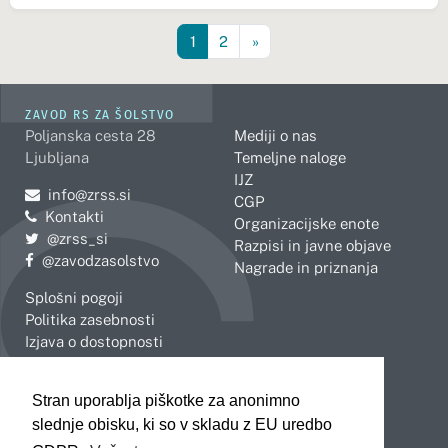
1
2
»
ZAVOD RS ZA ŠOLSTVO
Poljanska cesta 28
Mediji o nas
Ljubljana
Temeljne naloge
IJZ
Pošljite e-mail na
info@zrss.si
CGP
Kontakti
Organizacijske enote
Pojdite na Twitter:
@zrss_si
Razpisi in javne objave
Pojdite na Facebook:
@zavodzasolstvo
Nagrade in priznanja
Splošni pogoji
Politika zasebnosti
Izjava o dostopnosti
OBMOČNE ENOTE
Stran uporablja piškotke za anonimno
Celje
Novo mesto
slednje obisku, ki so v skladu z EU uredbo
Koper
Slovenj Gradec