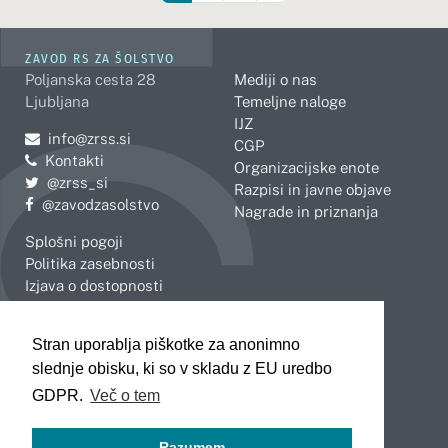
ZAVOD RS ZA ŠOLSTVO
Poljanska cesta 28
Mediji o nas
Ljubljana
Temeljne naloge
IJZ
Pošljite e-mail na
info@zrss.si
CGP
Kontakti
Organizacijske enote
Pojdite na Twitter:
@zrss_si
Razpisi in javne objave
Pojdite na Facebook:
@zavodzasolstvo
Nagrade in priznanja
Splošni pogoji
Politika zasebnosti
Izjava o dostopnosti
OBMOČNE ENOTE
Stran uporablja piškotke za anonimno
Celje
Novo mesto
slednje obisku, ki so v skladu z EU uredbo
Koper
Slovenj Gradec
Kranj
GDPR.
Več o tem
Ljubljana
Maribor
Razumem