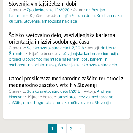
Slovenija v mlajši železni dobi
Članek iz:
Zgodovina v šoli 2/2020
•
Avtorji:
dr. Boštjan
Laharnar
•
Ključne besede:
mlajša železna doba
,
Kelti
,
latenska
kultura
,
Slovenija
,
arheološka najdišča
Šolsko svetovalno delo, vseživljenjska karierna
orientacija in izzivi sodobnega časa
Članek iz:
Šolsko svetovalno delo 1-2/2016
•
Avtorji:
dr. Urška
Štremfel
•
Ključne besede:
vseživljenjska karierna orientacija
,
projekt Opolnomočimo mlade na karierni poti
,
karierni in
osebnosti in socialni razvoj
,
Slovenija
,
šolsko svetovalno delo
Otroci prosilcev za mednarodno zaščito ter otroci z
mednarodno zaščito v vrtcih v Sloveniji
Članek iz:
Šolsko svetovalno delo 1/2018
•
Avtorji:
Andreja
Hočevar
•
Ključne besede:
otroci prosilcev za mednarodno
zaščito
,
otroci begunci
,
sistemske rešitve
,
vrtec
,
Slovenija
1
2
3
»