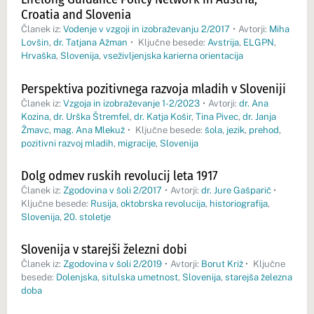
Croatia and Slovenia
Članek iz:
Vodenje v vzgoji in izobraževanju 2/2017
•
Avtorji:
Miha
Lovšin
,
dr. Tatjana Ažman
•
Ključne besede:
Avstrija
,
ELGPN
,
Hrvaška
,
Slovenija
,
vseživljenjska karierna orientacija
Perspektiva pozitivnega razvoja mladih v Sloveniji
Članek iz:
Vzgoja in izobraževanje 1-2/2023
•
Avtorji:
dr. Ana
Kozina
,
dr. Urška Štremfel
,
dr. Katja Košir
,
Tina Pivec
,
dr. Janja
Žmavc
,
mag. Ana Mlekuž
•
Ključne besede:
šola
,
jezik
,
prehod
,
pozitivni razvoj mladih
,
migracije
,
Slovenija
Dolg odmev ruskih revolucij leta 1917
Članek iz:
Zgodovina v šoli 2/2017
•
Avtorji:
dr. Jure Gašparič
•
Ključne besede:
Rusija
,
oktobrska revolucija
,
historiografija
,
Slovenija
,
20. stoletje
Slovenija v starejši železni dobi
Članek iz:
Zgodovina v šoli 2/2019
•
Avtorji:
Borut Križ
•
Ključne
besede:
Dolenjska
,
situlska umetnost
,
Slovenija
,
starejša železna
doba