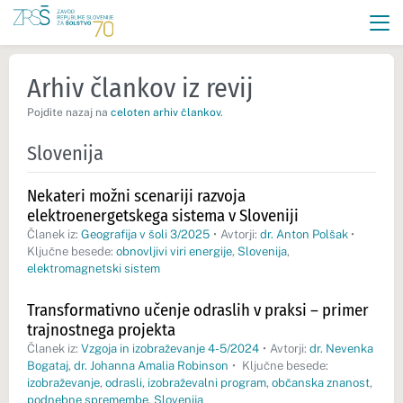
Arhiv člankov iz revij
Pojdite nazaj na
celoten arhiv člankov
.
Slovenija
Nekateri možni scenariji razvoja
elektroenergetskega sistema v Sloveniji
Članek iz:
Geografija v šoli 3/2025
•
Avtorji:
dr. Anton Polšak
•
Ključne besede:
obnovljivi viri energije
,
Slovenija
,
elektromagnetski sistem
Transformativno učenje odraslih v praksi – primer
trajnostnega projekta
Članek iz:
Vzgoja in izobraževanje 4-5/2024
•
Avtorji:
dr. Nevenka
Bogataj
,
dr. Johanna Amalia Robinson
•
Ključne besede:
izobraževanje
,
odrasli
,
izobraževalni program
,
občanska znanost
,
podnebne spremembe
,
Slovenija