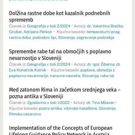
Dolžina rastne dobe kot kazalnik podnebnih
sprememb
Članek iz:
Geografija v šoli 2/2024
•
Avtorji:
dr. Valentina Brečko
Grubar
,
Adrijana Perkon
•
Ključne besede:
temperaturni prag
,
rastna doba
,
podnebni tipi
,
Slovenija
,
segrevanje podnebja
Spremembe rabe tal na območjih s poplavno
nevarnostjo v Sloveniji
Članek iz:
Geografija v šoli 2/2024
•
Avtorji:
dr. Igor Žiberna
,
dr.
Eva Konečnik Kotnik
•
Ključne besede:
poplave
,
območja s
poplavno nevarnostjo
,
naravne nesreče
,
Slovenija
,
raba tal
Med zatonom Rima in začetkom srednjega veka –
pozna antika v Sloveniji
Članek iz:
Zgodovina v šoli 1/2022
•
Avtorji:
dr. Tina Milavec
•
Ključne besede:
pozna antika
,
višinske naselbine
,
Slovenija
,
Rimsko cesarstvo
Implementation of the Concepts of European
Lifelong Guidance Policy Network in Austria,