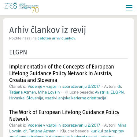
Arhiv člankov iz revij
Pojdite nazaj na
celoten arhiv člankov
.
ELGPN
Implementation of the Concepts of European
Lifelong Guidance Policy Network in Austria,
Croatia and Slovenia
Članek iz:
Vodenje v vzgoji in izobraževanju 2/2017
•
Avtorji:
dr.
Tatjana Ažman
,
Miha Lovšin
•
Ključne besede:
Avstrija
,
ELGPN
,
Hrvaška
,
Slovenija
,
vseživljenjska karierna orientacija
The Work of European Lifelong Guidance Policy
Network
Članek iz:
Vodenje v vzgoji in izobraževanju 2/2017
•
Avtorji:
Miha
Lovšin
,
dr. Tatjana Ažman
•
Ključne besede:
kurikul za krepitev
zmožnosti strokovnih delavcev za karierni razvoj
,
karierna