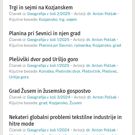
Trgi in sejmi na Kozjanskem
Članek iz:
Geografija v šoli 2/2025
•
Avtorji:
dr. Anton Polšak
•
Ključne besede:
Kozjansko
,
trg
,
sejem
Planina pri Sevnici in njen grad
Članek iz:
Geografija v šoli 1/2025
•
Avtorji:
dr. Anton Polšak
•
Ključne besede:
Planina pri Sevnici
,
romanika
,
Kozjansko
,
grad
Plešivški dvor pod Uršljo goro
Članek iz:
Geografija v šoli 1/2025
•
Avtorji:
dr. Anton Polšak
•
Ključne besede:
Koroška
,
Plešivški dvor
,
Plešivčnik
,
Plešivec
,
Uršlja gora
Grad Žusem in žusemsko gospostvo
Članek iz:
Geografija v šoli 3/2024
•
Avtorji:
dr. Anton Polšak
•
Ključne besede:
grad
,
Kozjansko
,
Žusem
Nekateri globalni problemi tekstilne industrije in
hitre mode
Članek iz:
Geografija v šoli 1/2024
•
Avtorji:
dr. Anton Polšak
•