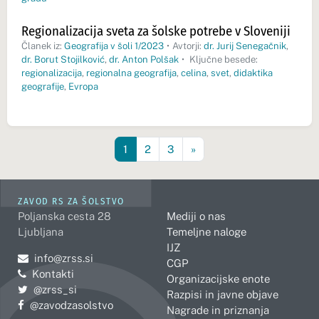
Regionalizacija sveta za šolske potrebe v Sloveniji
Članek iz:
Geografija v šoli 1/2023
•
Avtorji:
dr. Jurij Senegačnik
,
dr. Borut Stojilković
,
dr. Anton Polšak
•
Ključne besede:
regionalizacija
,
regionalna geografija
,
celina
,
svet
,
didaktika
geografije
,
Evropa
1
2
3
»
ZAVOD RS ZA ŠOLSTVO
Poljanska cesta 28
Mediji o nas
Ljubljana
Temeljne naloge
IJZ
Pošljite e-mail na
info@zrss.si
CGP
Kontakti
Organizacijske enote
Pojdite na Twitter:
@zrss_si
Razpisi in javne objave
Pojdite na Facebook:
@zavodzasolstvo
Nagrade in priznanja