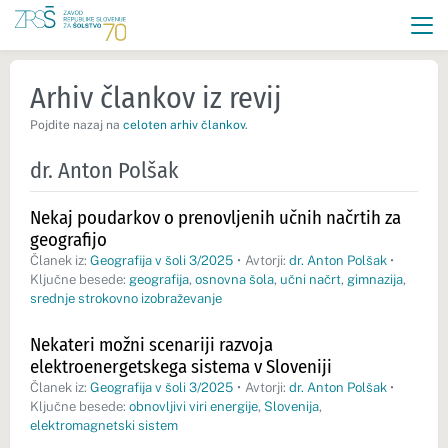
Arhiv člankov iz revij
Pojdite nazaj na
celoten arhiv člankov
.
dr. Anton Polšak
Nekaj poudarkov o prenovljenih učnih načrtih za
geografijo
Članek iz:
Geografija v šoli 3/2025
•
Avtorji:
dr. Anton Polšak
•
Ključne besede:
geografija
,
osnovna šola
,
učni načrt
,
gimnazija
,
srednje strokovno izobraževanje
Nekateri možni scenariji razvoja
elektroenergetskega sistema v Sloveniji
Članek iz:
Geografija v šoli 3/2025
•
Avtorji:
dr. Anton Polšak
•
Ključne besede:
obnovljivi viri energije
,
Slovenija
,
elektromagnetski sistem