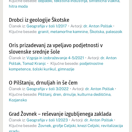
Ključne besede:
odpadki
,
tekstilna industrija
,
sintetična vlakna
,
hitra moda
Drobci iz geologije Škotske
Članek iz:
Geografija v šoli 1/2017
•
Avtorji:
dr. Anton Polšak
•
Ključne besede:
granit
,
metamorfne kamnine
,
Škotska
,
paleozoik
Oris prizadevanj za vpeljavo podjetnosti v
slovenske srednje šole
Članek iz:
Vzgoja in izobraževanje 4-5/2021
•
Avtorji:
dr. Anton
Polšak
,
Tomaž Kranjc
•
Ključne besede:
podjetnostne
kompetence
,
šolski kurikul
,
gimnazije
O Pilštanju, drnuljah in še čem
Članek iz:
Geografija v šoli 3/2022
•
Avtorji:
dr. Anton Polšak
•
Ključne besede:
Pilštanj
,
dren
,
drnulje
,
kulturna dediščina
,
Kozjansko
Grad Žovnek – reševanje izgubljenega zaklada
Članek iz:
Geografija v šoli 1/2023
•
Avtorji:
dr. Anton Polšak
•
Ključne besede:
Žovnek
,
grofje Celjski
,
knezi Celjski
,
revitalizacija
gradu