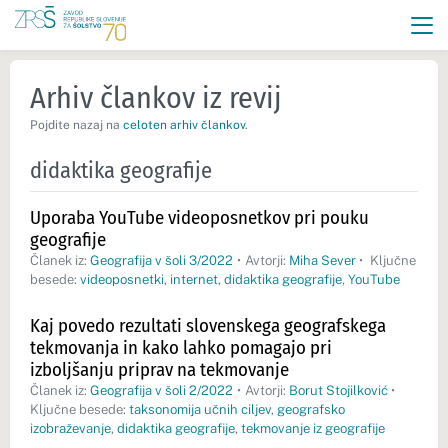
Arhiv člankov iz revij
Pojdite nazaj na
celoten arhiv člankov
.
didaktika geografije
Uporaba YouTube videoposnetkov pri pouku
geografije
Članek iz:
Geografija v šoli 3/2022
•
Avtorji:
Miha Sever
•
Ključne
besede:
videoposnetki
,
internet
,
didaktika geografije
,
YouTube
Kaj povedo rezultati slovenskega geografskega
tekmovanja in kako lahko pomagajo pri
izboljšanju priprav na tekmovanje
Članek iz:
Geografija v šoli 2/2022
•
Avtorji:
Borut Stojilković
•
Ključne besede:
taksonomija učnih ciljev
,
geografsko
izobraževanje
,
didaktika geografije
,
tekmovanje iz geografije