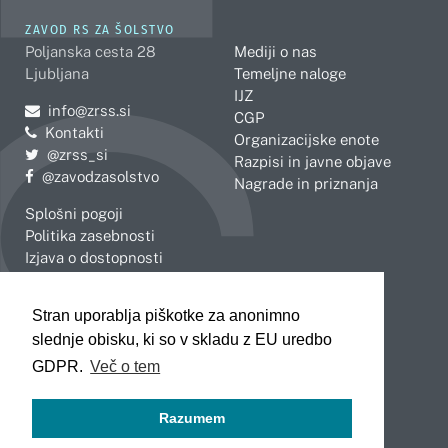
ZAVOD RS ZA ŠOLSTVO
Poljanska cesta 28
Mediji o nas
Ljubljana
Temeljne naloge
IJZ
Pošljite e-mail na
info@zrss.si
CGP
Kontakti
Organizacijske enote
Pojdite na Twitter:
@zrss_si
Razpisi in javne objave
Pojdite na Facebook:
@zavodzasolstvo
Nagrade in priznanja
Splošni pogoji
Politika zasebnosti
Izjava o dostopnosti
OBMOČNE ENOTE
Stran uporablja piškotke za anonimno
Celje
Novo mesto
slednje obisku, ki so v skladu z EU uredbo
Koper
Slovenj Gradec
Kranj
GDPR.
Več o tem
Ljubljana
Maribor
Razumem
Murska Sobota