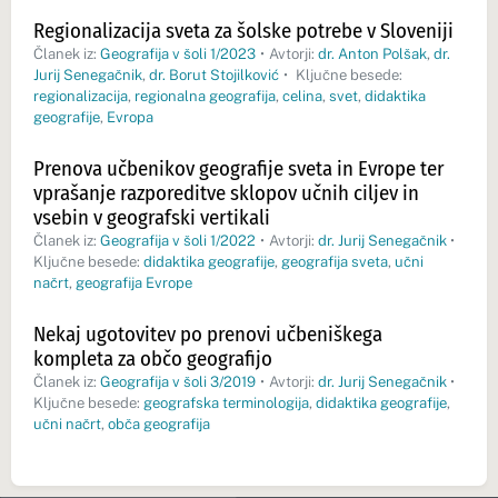
Regionalizacija sveta za šolske potrebe v Sloveniji
Članek iz:
Geografija v šoli 1/2023
•
Avtorji:
dr. Anton Polšak
,
dr.
Jurij Senegačnik
,
dr. Borut Stojilković
•
Ključne besede:
regionalizacija
,
regionalna geografija
,
celina
,
svet
,
didaktika
geografije
,
Evropa
Prenova učbenikov geografije sveta in Evrope ter
vprašanje razporeditve sklopov učnih ciljev in
vsebin v geografski vertikali
Članek iz:
Geografija v šoli 1/2022
•
Avtorji:
dr. Jurij Senegačnik
•
Ključne besede:
didaktika geografije
,
geografija sveta
,
učni
načrt
,
geografija Evrope
Nekaj ugotovitev po prenovi učbeniškega
kompleta za občo geografijo
Članek iz:
Geografija v šoli 3/2019
•
Avtorji:
dr. Jurij Senegačnik
•
Ključne besede:
geografska terminologija
,
didaktika geografije
,
učni načrt
,
obča geografija