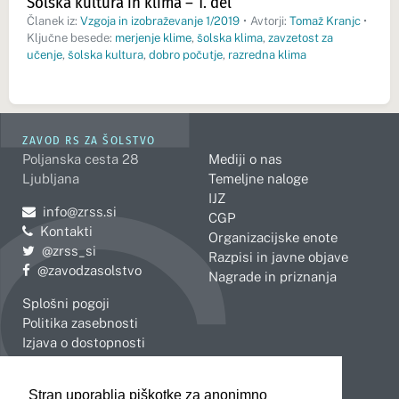
Šolska kultura in klima – 1. del
Članek iz:
Vzgoja in izobraževanje 1/2019
•
Avtorji:
Tomaž Kranjc
•
Ključne besede:
merjenje klime
,
šolska klima
,
zavzetost za
učenje
,
šolska kultura
,
dobro počutje
,
razredna klima
ZAVOD RS ZA ŠOLSTVO
Poljanska cesta 28
Mediji o nas
Ljubljana
Temeljne naloge
IJZ
Pošljite e-mail na
info@zrss.si
CGP
Kontakti
Organizacijske enote
Pojdite na Twitter:
@zrss_si
Razpisi in javne objave
Pojdite na Facebook:
@zavodzasolstvo
Nagrade in priznanja
Splošni pogoji
Politika zasebnosti
Izjava o dostopnosti
OBMOČNE ENOTE
Stran uporablja piškotke za anonimno