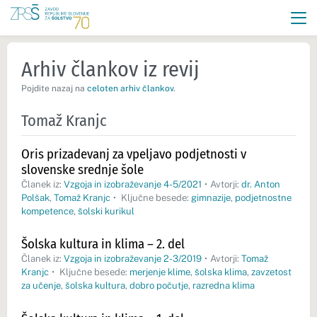
Arhiv člankov iz revij
Pojdite nazaj na
celoten arhiv člankov
.
Tomaž Kranjc
Oris prizadevanj za vpeljavo podjetnosti v
slovenske srednje šole
Članek iz:
Vzgoja in izobraževanje 4-5/2021
•
Avtorji:
dr. Anton
Polšak
,
Tomaž Kranjc
•
Ključne besede:
gimnazije
,
podjetnostne
kompetence
,
šolski kurikul
Šolska kultura in klima – 2. del
Članek iz:
Vzgoja in izobraževanje 2-3/2019
•
Avtorji:
Tomaž
Kranjc
•
Ključne besede:
merjenje klime
,
šolska klima
,
zavzetost
za učenje
,
šolska kultura
,
dobro počutje
,
razredna klima