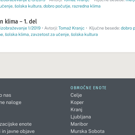
 učenje
,
šolska kultura
,
dobro počutje
,
razredna klima
n klima – 1. del
 izobraževanje 1/2019
•
Avtorji:
Tomaž Kranjc
•
Ključne besede:
dobro 
me
,
šolska klima
,
zavzetost za učenje
,
šolska kultura
OBMOČNE ENOTE
 o nas
Celje
ne naloge
Koper
Kranj
Ljubljana
zacijske enote
Maribor
 in javne objave
Murska Sobota