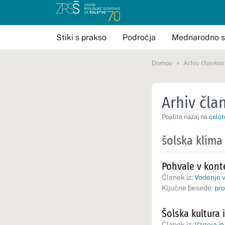
Stiki s prakso
Področja
Mednarodno s
Domov
Arhiv člankov
Arhiv član
Pojdite nazaj na
celot
šolska klima
Pohvale v kont
Članek iz:
Vodenje v
Ključne besede:
pro
Šolska kultura i
Članek iz:
Vzgoja in