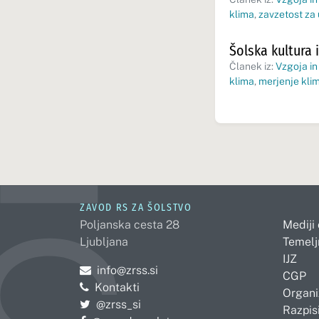
klima
,
zavzetost za
Šolska kultura i
Članek iz:
Vzgoja in
klima
,
merjenje kli
ZAVOD RS ZA ŠOLSTVO
Poljanska cesta 28
Mediji
Ljubljana
Temelj
IJZ
Pošljite e-mail na
info@zrss.si
CGP
Kontakti
Organi
Pojdite na Twitter:
@zrss_si
Razpisi