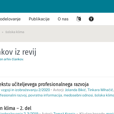
odelovanje
Publikacije
O nas
šolska klima
kov iz revij
en arhiv člankov
.
ekstu učiteljevega profesionalnega razvoja
 vzgoji in izobraževanju 2/2020
•
Avtorji:
Jolanda Bikić
,
Tinkara Mihačič
fesionalni razvoj
,
povratna informacija
,
medosebni odnosi
,
šolska klim
n klima – 2. del
 izobraževanje 2-3/2019
•
Avtorji:
Tomaž Kranjc
•
Ključne besede:
merj