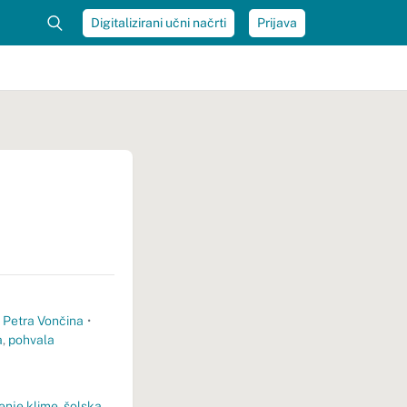
Digitalizirani učni načrti
Prijava
,
Petra Vončina
•
a
,
pohvala
enje klime
,
šolska