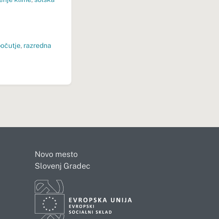
počutje
,
razredna
Novo mesto
Slovenj Gradec