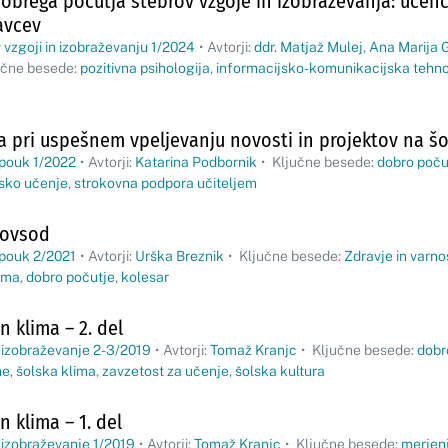
obrega počutja stebrov vzgoje in izobraževanja: učence
avcev
 vzgoji in izobraževanju 1/2024
•
Avtorji:
ddr. Matjaž Mulej
,
Ana Marija G
učne besede:
pozitivna psihologija
,
informacijsko-komunikacijska tehno
a pri uspešnem vpeljevanju novosti in projektov na šo
 pouk 1/2022
•
Avtorji:
Katarina Podbornik
•
Ključne besede:
dobro poču
jsko učenje
,
strokovna podpora učiteljem
povsod
 pouk 2/2021
•
Avtorji:
Urška Breznik
•
Ključne besede:
Zdravje in varno
ama
,
dobro počutje
,
kolesar
n klima – 2. del
 izobraževanje 2-3/2019
•
Avtorji:
Tomaž Kranjc
•
Ključne besede:
dobr
me
,
šolska klima
,
zavzetost za učenje
,
šolska kultura
n klima – 1. del
 izobraževanje 1/2019
•
Avtorji:
Tomaž Kranjc
•
Ključne besede:
merjen