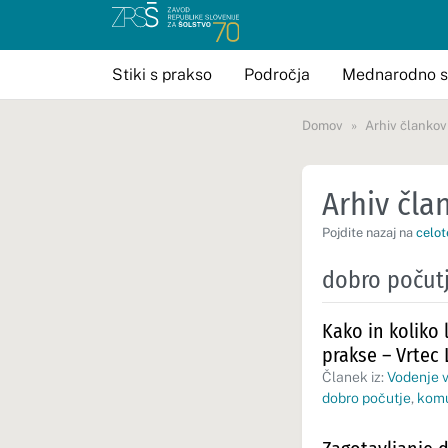
Stiki s prakso
Področja
Mednarodno s
Domov
Arhiv člankov
Arhiv član
Pojdite nazaj na
celot
dobro počut
Kako in koliko
prakse – Vrtec L
Članek iz:
Vodenje v
dobro počutje
,
komu