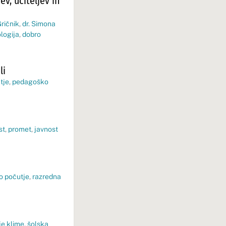
v, učiteljev in
ričnik
,
dr. Simona
logija
,
dobro
li
tje
,
pedagoško
st
,
promet
,
javnost
o počutje
,
razredna
je klime
,
šolska