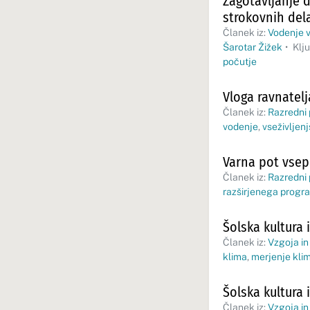
Zagotavljanje d
strokovnih del
Članek iz:
Vodenje v
Šarotar Žižek
•
Klj
počutje
Vloga ravnatelj
Članek iz:
Razredni
vodenje
,
vseživljen
Varna pot vse
Članek iz:
Razredni
razširjenega progr
Šolska kultura i
Članek iz:
Vzgoja in
klima
,
merjenje kli
Šolska kultura i
Članek iz:
Vzgoja in