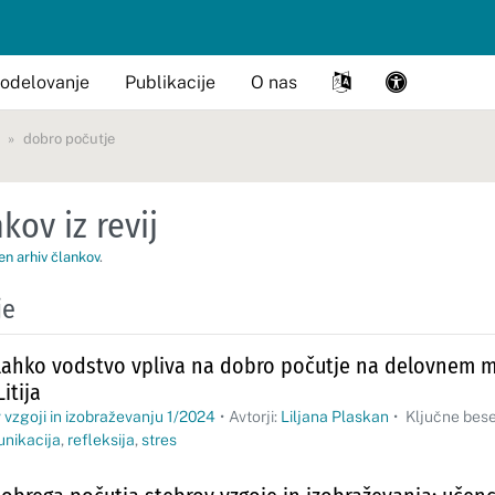
odelovanje
Publikacije
O nas
dobro počutje
kov iz revij
en arhiv člankov
.
je
 lahko vodstvo vpliva na dobro počutje na delovnem m
itija
 vzgoji in izobraževanju 1/2024
•
Avtorji:
Liljana Plaskan
•
Ključne bes
nikacija
,
refleksija
,
stres