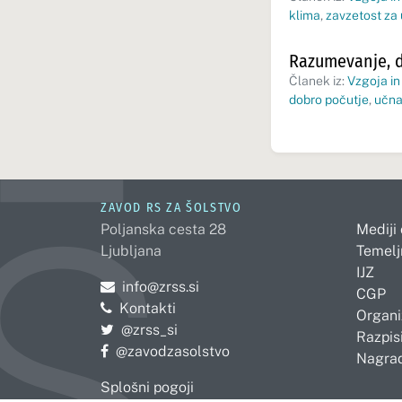
klima
,
zavzetost za
Razumevanje, d
Članek iz:
Vzgoja in
dobro počutje
,
učna
ZAVOD RS ZA ŠOLSTVO
Poljanska cesta 28
Mediji
Ljubljana
Temelj
IJZ
Pošljite e-mail na
info@zrss.si
CGP
Kontakti
Organi
Pojdite na Twitter:
@zrss_si
Razpisi
Pojdite na Facebook:
@zavodzasolstvo
Nagrad
Splošni pogoji