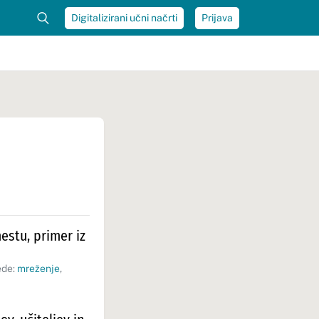
Digitalizirani učni načrti
Prijava
estu, primer iz
ede:
mreženje
,