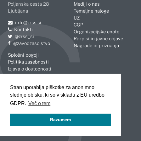
Poljanska cesta 28
Mediji o nas
Ljubljana
Temeljne naloge
IJZ
Pošljite e-mail na
info@zrss.si
CGP
Kontakti
Organizacijske enote
Pojdite na Twitter:
@zrss_si
Razpisi in javne objave
Pojdite na Facebook:
@zavodzasolstvo
Nagrade in priznanja
Splošni pogoji
Politika zasebnosti
Izjava o dostopnosti
OBMOČNE ENOTE
Stran uporablja piškotke za anonimno
Celje
Novo mesto
slednje obisku, ki so v skladu z EU uredbo
Koper
Slovenj Gradec
Kranj
GDPR.
Več o tem
Ljubljana
Maribor
Razumem
Murska Sobota
Nova Gorica