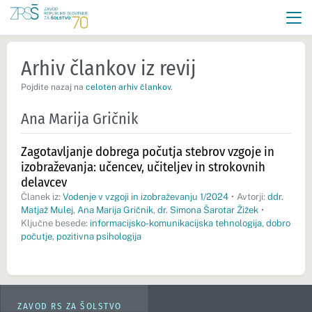
Arhiv člankov iz revij
Pojdite nazaj na
celoten arhiv člankov
.
Ana Marija Gričnik
Zagotavljanje dobrega počutja stebrov vzgoje in
izobraževanja: učencev, učiteljev in strokovnih
delavcev
Članek iz:
Vodenje v vzgoji in izobraževanju 1/2024
•
Avtorji:
ddr.
Matjaž Mulej
,
Ana Marija Gričnik
,
dr. Simona Šarotar Žižek
•
Ključne besede:
informacijsko-komunikacijska tehnologija
,
dobro
počutje
,
pozitivna psihologija
ZAVOD RS ZA ŠOLSTVO