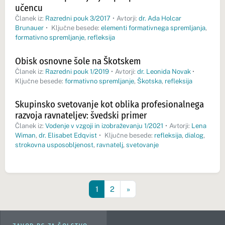
učencu
Članek iz:
Razredni pouk 3/2017
•
Avtorji:
dr. Ada Holcar
Brunauer
•
Ključne besede:
elementi formativnega spremljanja
,
formativno spremljanje
,
refleksija
Obisk osnovne šole na Škotskem
Članek iz:
Razredni pouk 1/2019
•
Avtorji:
dr. Leonida Novak
•
Ključne besede:
formativno spremljanje
,
Škotska
,
refleksija
Skupinsko svetovanje kot oblika profesionalnega
razvoja ravnateljev: švedski primer
Članek iz:
Vodenje v vzgoji in izobraževanju 1/2021
•
Avtorji:
Lena
Wiman
,
dr. Elisabet Edqvist
•
Ključne besede:
refleksija
,
dialog
,
strokovna usposobljenost
,
ravnatelj
,
svetovanje
1
2
»