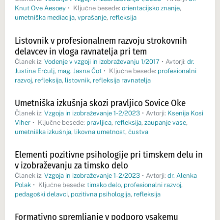
Knut Ove Aesoey
•
Ključne besede:
orientacijsko znanje
,
umetniška mediacija
,
vprašanje
,
refleksija
Listovnik v profesionalnem razvoju strokovnih
delavcev in vloga ravnatelja pri tem
Članek iz:
Vodenje v vzgoji in izobraževanju 1/2017
•
Avtorji:
dr.
Justina Erčulj
,
mag. Jasna Čot
•
Ključne besede:
profesionalni
razvoj
,
refleksija
,
listovnik
,
refleksija ravnatelja
Umetniška izkušnja skozi pravljico Sovice Oke
Članek iz:
Vzgoja in izobraževanje 1-2/2023
•
Avtorji:
Ksenija Kosi
Viher
•
Ključne besede:
pravljica
,
refleksija
,
zaupanje vase
,
umetniška izkušnja
,
likovna umetnost
,
čustva
Elementi pozitivne psihologije pri timskem delu in
v izobraževanju za timsko delo
Članek iz:
Vzgoja in izobraževanje 1-2/2023
•
Avtorji:
dr. Alenka
Polak
•
Ključne besede:
timsko delo
,
profesionalni razvoj
,
pedagoški delavci
,
pozitivna psihologija
,
refleksija
Formativno spremljanje v podporo vsakemu