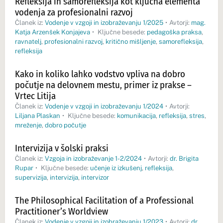
Refleksija in samorefleksija kot ključna elementa
vodenja za profesionalni razvoj
Članek iz:
Vodenje v vzgoji in izobraževanju 1/2025
•
Avtorji:
mag.
Katja Arzenšek Konjajeva
•
Ključne besede:
pedagoška praksa
,
ravnatelj
,
profesionalni razvoj
,
kritično mišljenje
,
samorefleksija
,
refleksija
Kako in koliko lahko vodstvo vpliva na dobro
počutje na delovnem mestu, primer iz prakse –
Vrtec Litija
Članek iz:
Vodenje v vzgoji in izobraževanju 1/2024
•
Avtorji:
Liljana Plaskan
•
Ključne besede:
komunikacija
,
refleksija
,
stres
,
mreženje
,
dobro počutje
Intervizija v šolski praksi
Članek iz:
Vzgoja in izobraževanje 1-2/2024
•
Avtorji:
dr. Brigita
Rupar
•
Ključne besede:
učenje iz izkušenj
,
refleksija
,
supervizija
,
intervizija
,
intervizor
The Philosophical Facilitation of a Professional
Practitioner’s Worldview
Članek iz:
Vodenje v vzgoji in izobraževanju 1/2023
•
Avtorji:
dr.