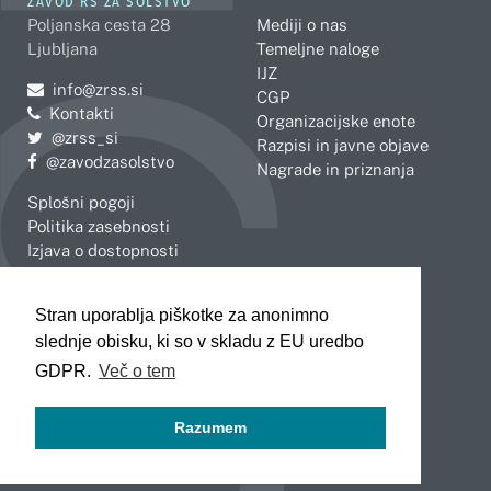
ZAVOD RS ZA ŠOLSTVO
Poljanska cesta 28
Mediji o nas
Ljubljana
Temeljne naloge
IJZ
Pošljite e-mail na
info@zrss.si
CGP
Kontakti
Organizacijske enote
Pojdite na Twitter:
@zrss_si
Razpisi in javne objave
Pojdite na Facebook:
@zavodzasolstvo
Nagrade in priznanja
Splošni pogoji
Politika zasebnosti
Izjava o dostopnosti
OBMOČNE ENOTE
Stran uporablja piškotke za anonimno
Celje
Novo mesto
slednje obisku, ki so v skladu z EU uredbo
Koper
Slovenj Gradec
Kranj
GDPR.
Več o tem
Ljubljana
Maribor
Razumem
Murska Sobota
Nova Gorica