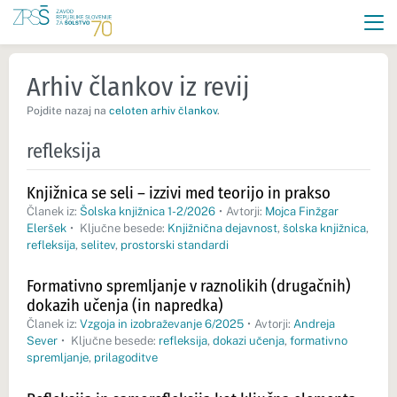
Arhiv člankov iz revij
Pojdite nazaj na
celoten arhiv člankov
.
refleksija
Knjižnica se seli – izzivi med teorijo in prakso
Članek iz:
Šolska knjižnica 1-2/2026
•
Avtorji:
Mojca Finžgar
Eleršek
•
Ključne besede:
Knjižnična dejavnost
,
šolska knjižnica
,
refleksija
,
selitev
,
prostorski standardi
Formativno spremljanje v raznolikih (drugačnih)
dokazih učenja (in napredka)
Članek iz:
Vzgoja in izobraževanje 6/2025
•
Avtorji:
Andreja
Sever
•
Ključne besede:
refleksija
,
dokazi učenja
,
formativno
spremljanje
,
prilagoditve