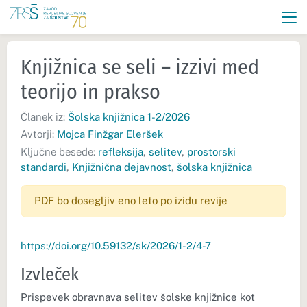
Knjižnica se seli – izzivi med
teorijo in prakso
Članek iz:
Šolska knjižnica 1-2/2026
Avtorji:
Mojca Finžgar Eleršek
Ključne besede:
refleksija
,
selitev
,
prostorski
standardi
,
Knjižnična dejavnost
,
šolska knjižnica
PDF bo dosegljiv eno leto po izidu revije
https://doi.org/10.59132/sk/2026/1-2/4-7
Izvleček
Prispevek obravnava selitev šolske knjižnice kot