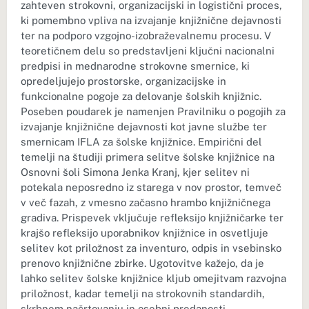
zahteven strokovni, organizacijski in logistični proces,
ki pomembno vpliva na izvajanje knjižnične dejavnosti
ter na podporo vzgojno-izobraževalnemu procesu. V
teoretičnem delu so predstavljeni ključni nacionalni
predpisi in mednarodne strokovne smernice, ki
opredeljujejo prostorske, organizacijske in
funkcionalne pogoje za delovanje šolskih knjižnic.
Poseben poudarek je namenjen Pravilniku o pogojih za
izvajanje knjižnične dejavnosti kot javne službe ter
smernicam IFLA za šolske knjižnice. Empirični del
temelji na študiji primera selitve šolske knjižnice na
Osnovni šoli Simona Jenka Kranj, kjer selitev ni
potekala neposredno iz starega v nov prostor, temveč
v več fazah, z vmesno začasno hrambo knjižničnega
gradiva. Prispevek vključuje refleksijo knjižničarke ter
krajšo refleksijo uporabnikov knjižnice in osvetljuje
selitev kot priložnost za inventuro, odpis in vsebinsko
prenovo knjižnične zbirke. Ugotovitve kažejo, da je
lahko selitev šolske knjižnice kljub omejitvam razvojna
priložnost, kadar temelji na strokovnih standardih,
skrbnem načrtovanju in osebni predanosti.