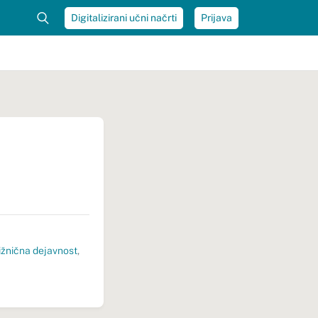
Digitalizirani učni načrti
Prijava
ižnična dejavnost
,