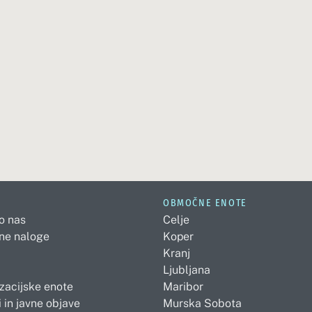
OBMOČNE ENOTE
 o nas
Celje
ne naloge
Koper
Kranj
Ljubljana
zacijske enote
Maribor
 in javne objave
Murska Sobota