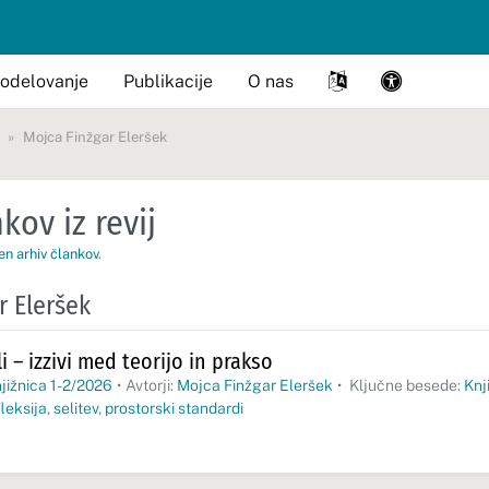
odelovanje
Publikacije
O nas
Mojca Finžgar Eleršek
kov iz revij
en arhiv člankov
.
r Eleršek
i – izzivi med teorijo in prakso
jižnica 1-2/2026
•
Avtorji:
Mojca Finžgar Eleršek
•
Ključne besede:
Knj
fleksija
,
selitev
,
prostorski standardi