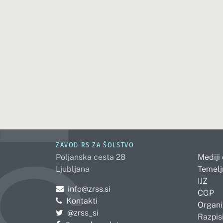
ZAVOD RS ZA ŠOLSTVO
Poljanska cesta 28
Mediji
Ljubljana
Temelj
IJZ
Pošljite e-mail na
info@zrss.si
CGP
Kontakti
Organi
Pojdite na Twitter:
@zrss_si
Razpisi