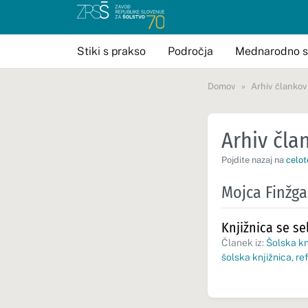
Stiki s prakso
Področja
Mednarodno s
Domov
Arhiv člankov
Arhiv član
Pojdite nazaj na
celot
Mojca Finžga
Knjižnica se sel
Članek iz:
Šolska kn
šolska knjižnica
,
re