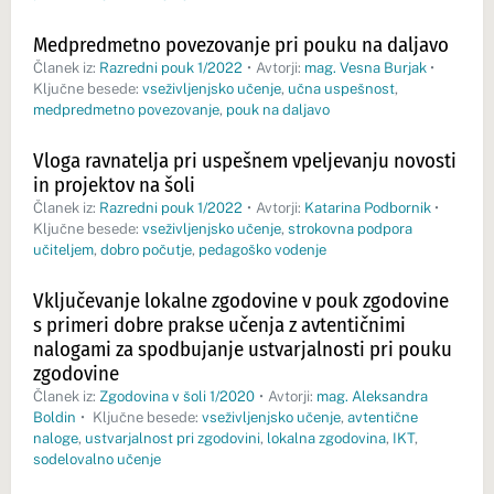
Medpredmetno povezovanje pri pouku na daljavo
Članek iz:
Razredni pouk 1/2022
•
Avtorji:
mag. Vesna Burjak
•
Ključne besede:
vseživljenjsko učenje
,
učna uspešnost
,
medpredmetno povezovanje
,
pouk na daljavo
Vloga ravnatelja pri uspešnem vpeljevanju novosti
in projektov na šoli
Članek iz:
Razredni pouk 1/2022
•
Avtorji:
Katarina Podbornik
•
Ključne besede:
vseživljenjsko učenje
,
strokovna podpora
učiteljem
,
dobro počutje
,
pedagoško vodenje
Vključevanje lokalne zgodovine v pouk zgodovine
s primeri dobre prakse učenja z avtentičnimi
nalogami za spodbujanje ustvarjalnosti pri pouku
zgodovine
Članek iz:
Zgodovina v šoli 1/2020
•
Avtorji:
mag. Aleksandra
Boldin
•
Ključne besede:
vseživljenjsko učenje
,
avtentične
naloge
,
ustvarjalnost pri zgodovini
,
lokalna zgodovina
,
IKT
,
sodelovalno učenje