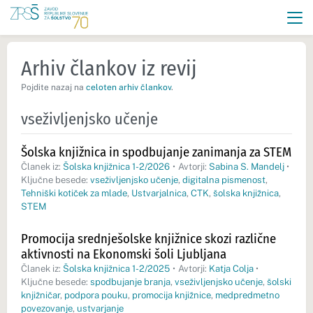
Arhiv člankov iz revij
Pojdite nazaj na
celoten arhiv člankov
.
vseživljenjsko učenje
Šolska knjižnica in spodbujanje zanimanja za STEM
Članek iz:
Šolska knjižnica 1-2/2026
•
Avtorji:
Sabina S. Mandelj
•
Ključne besede:
vseživljenjsko učenje
,
digitalna pismenost
,
Tehniški kotiček za mlade
,
Ustvarjalnica
,
CTK
,
šolska knjižnica
,
STEM
Promocija srednješolske knjižnice skozi različne
aktivnosti na Ekonomski šoli Ljubljana
Članek iz:
Šolska knjižnica 1-2/2025
•
Avtorji:
Katja Colja
•
Ključne besede:
spodbujanje branja
,
vseživljenjsko učenje
,
šolski
knjižničar
,
podpora pouku
,
promocija knjižnice
,
medpredmetno
povezovanje
,
ustvarjanje