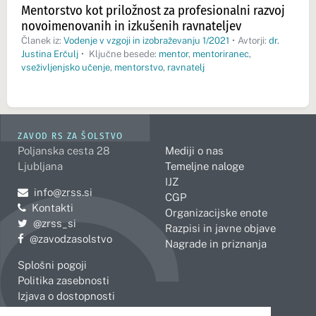
Mentorstvo kot priložnost za profesionalni razvoj
novoimenovanih in izkušenih ravnateljev
Članek iz:
Vodenje v vzgoji in izobraževanju 1/2021
•
Avtorji:
dr.
Justina Erčulj
•
Ključne besede:
mentor
,
mentoriranec
,
vseživljenjsko učenje
,
mentorstvo
,
ravnatelj
ZAVOD RS ZA ŠOLSTVO
Poljanska cesta 28
Mediji o nas
Ljubljana
Temeljne naloge
IJZ
Pošljite e-mail na
info@zrss.si
CGP
Kontakti
Organizacijske enote
Pojdite na Twitter:
@zrss_si
Razpisi in javne objave
Pojdite na Facebook:
@zavodzasolstvo
Nagrade in priznanja
Splošni pogoji
Politika zasebnosti
Izjava o dostopnosti