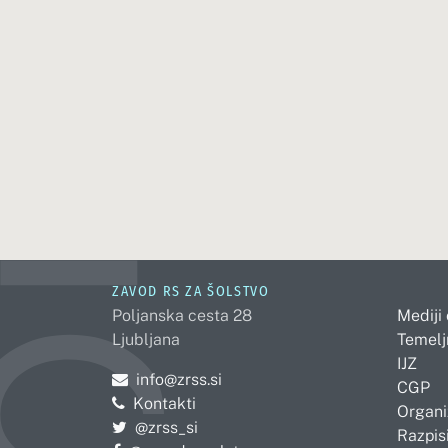
ZAVOD RS ZA ŠOLSTVO
Poljanska cesta 28
Mediji
Ljubljana
Temelj
IJZ
Pošljite e-mail na
info@zrss.si
CGP
Kontakti
Organi
Pojdite na Twitter:
@zrss_si
Razpisi