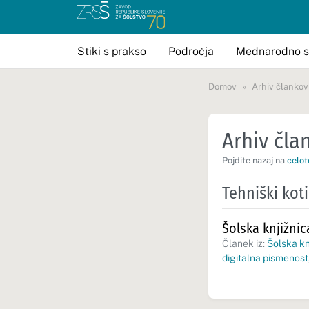
Stiki s prakso
Področja
Mednarodno s
Domov
Arhiv člankov
Arhiv član
Pojdite nazaj na
celot
Tehniški kot
Šolska knjižni
Članek iz:
Šolska kn
digitalna pismenost