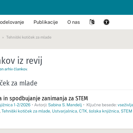
odelovanje
Publikacije
O nas
Tehniški kotiček za mlade
kov iz revij
en arhiv člankov
.
iček za mlade
ca in spodbujanje zanimanja za STEM
jižnica 1-2/2026
•
Avtorji:
Sabina S. Mandelj
•
Ključne besede:
vseživl
,
Tehniški kotiček za mlade
,
Ustvarjalnica
,
CTK
,
šolska knjižnica
,
STEM