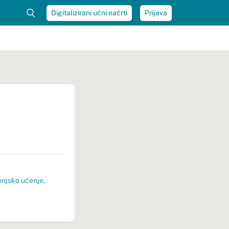
Digitalizirani učni načrti
Prijava
jenjsko učenje
,