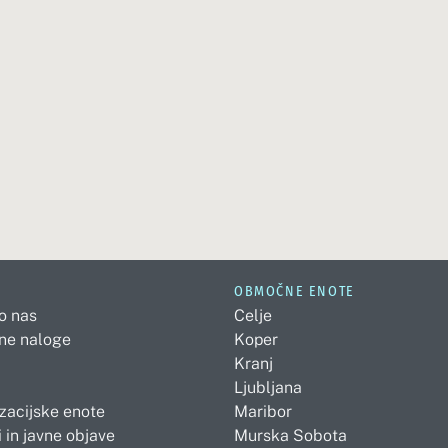
OBMOČNE ENOTE
 o nas
Celje
ne naloge
Koper
Kranj
Ljubljana
zacijske enote
Maribor
 in javne objave
Murska Sobota