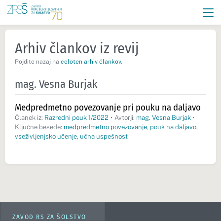
Arhiv člankov iz revij
Pojdite nazaj na
celoten arhiv člankov
.
mag. Vesna Burjak
Medpredmetno povezovanje pri pouku na daljavo
Članek iz:
Razredni pouk 1/2022
•
Avtorji:
mag. Vesna Burjak
•
Ključne besede:
medpredmetno povezovanje
,
pouk na daljavo
,
vseživljenjsko učenje
,
učna uspešnost
ZAVOD RS ZA ŠOLSTVO