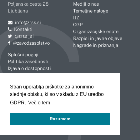
Poljanska cesta 28
Mediji o nas
Ljubljana
Temeljne naloge
IJZ
Pošljite e-mail na
info@zrss.si
CGP
Kontakti
Organizacijske enote
Pojdite na Twitter:
@zrss_si
Razpisi in javne objave
Pojdite na Facebook:
@zavodzasolstvo
Nagrade in priznanja
Splošni pogoji
Politika zasebnosti
Izjava o dostopnosti
OBMOČNE ENOTE
Stran uporablja piškotke za anonimno
Celje
Novo mesto
slednje obisku, ki so v skladu z EU uredbo
Koper
Slovenj Gradec
Kranj
GDPR.
Več o tem
Ljubljana
Maribor
Razumem
Murska Sobota
Nova Gorica