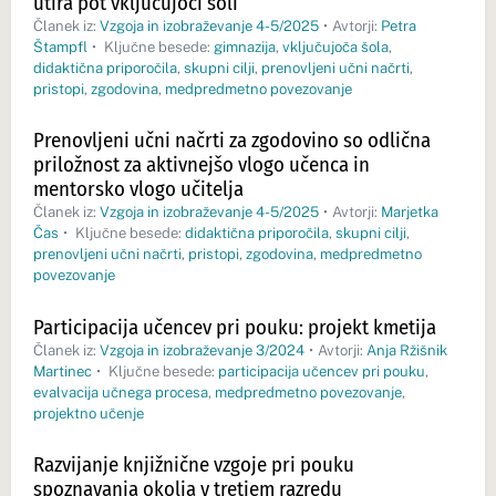
utira pot vključujoči šoli
Članek iz:
Vzgoja in izobraževanje 4-5/2025
•
Avtorji:
Petra
Štampfl
•
Ključne besede:
gimnazija
,
vključujoča šola
,
didaktična priporočila
,
skupni cilji
,
prenovljeni učni načrti
,
pristopi
,
zgodovina
,
medpredmetno povezovanje
Prenovljeni učni načrti za zgodovino so odlična
priložnost za aktivnejšo vlogo učenca in
mentorsko vlogo učitelja
Članek iz:
Vzgoja in izobraževanje 4-5/2025
•
Avtorji:
Marjetka
Čas
•
Ključne besede:
didaktična priporočila
,
skupni cilji
,
prenovljeni učni načrti
,
pristopi
,
zgodovina
,
medpredmetno
povezovanje
Participacija učencev pri pouku: projekt kmetija
Članek iz:
Vzgoja in izobraževanje 3/2024
•
Avtorji:
Anja Ržišnik
Martinec
•
Ključne besede:
participacija učencev pri pouku
,
evalvacija učnega procesa
,
medpredmetno povezovanje
,
projektno učenje
Razvijanje knjižnične vzgoje pri pouku
spoznavanja okolja v tretjem razredu