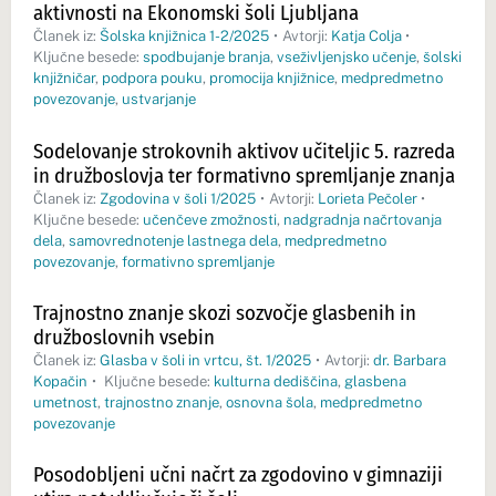
aktivnosti na Ekonomski šoli Ljubljana
Članek iz:
Šolska knjižnica 1-2/2025
•
Avtorji:
Katja Colja
•
Ključne besede:
spodbujanje branja
,
vseživljenjsko učenje
,
šolski
knjižničar
,
podpora pouku
,
promocija knjižnice
,
medpredmetno
povezovanje
,
ustvarjanje
Sodelovanje strokovnih aktivov učiteljic 5. razreda
in družboslovja ter formativno spremljanje znanja
Članek iz:
Zgodovina v šoli 1/2025
•
Avtorji:
Lorieta Pečoler
•
Ključne besede:
učenčeve zmožnosti
,
nadgradnja načrtovanja
dela
,
samovrednotenje lastnega dela
,
medpredmetno
povezovanje
,
formativno spremljanje
Trajnostno znanje skozi sozvočje glasbenih in
družboslovnih vsebin
Članek iz:
Glasba v šoli in vrtcu, št. 1/2025
•
Avtorji:
dr. Barbara
Kopačin
•
Ključne besede:
kulturna dediščina
,
glasbena
umetnost
,
trajnostno znanje
,
osnovna šola
,
medpredmetno
povezovanje
Posodobljeni učni načrt za zgodovino v gimnaziji