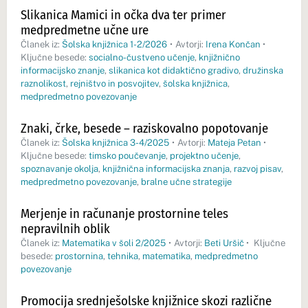
Slikanica Mamici in očka dva ter primer
medpredmetne učne ure
Članek iz:
Šolska knjižnica 1-2/2026
•
Avtorji:
Irena Končan
•
Ključne besede:
socialno-čustveno učenje
,
knjižnično
informacijsko znanje
,
slikanica kot didaktično gradivo
,
družinska
raznolikost
,
rejništvo in posvojitev
,
šolska knjižnica
,
medpredmetno povezovanje
Znaki, črke, besede – raziskovalno popotovanje
Članek iz:
Šolska knjižnica 3-4/2025
•
Avtorji:
Mateja Petan
•
Ključne besede:
timsko poučevanje
,
projektno učenje
,
spoznavanje okolja
,
knjižnična informacijska znanja
,
razvoj pisav
,
medpredmetno povezovanje
,
bralne učne strategije
Merjenje in računanje prostornine teles
nepravilnih oblik
Članek iz:
Matematika v šoli 2/2025
•
Avtorji:
Beti Uršič
•
Ključne
besede:
prostornina
,
tehnika
,
matematika
,
medpredmetno
povezovanje
Promocija srednješolske knjižnice skozi različne