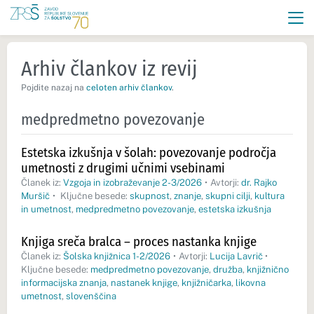
Arhiv člankov iz revij
Pojdite nazaj na
celoten arhiv člankov
.
medpredmetno povezovanje
Estetska izkušnja v šolah: povezovanje področja
umetnosti z drugimi učnimi vsebinami
Članek iz:
Vzgoja in izobraževanje 2-3/2026
•
Avtorji:
dr. Rajko
Muršič
•
Ključne besede:
skupnost
,
znanje
,
skupni cilji
,
kultura
in umetnost
,
medpredmetno povezovanje
,
estetska izkušnja
Knjiga sreča bralca – proces nastanka knjige
Članek iz:
Šolska knjižnica 1-2/2026
•
Avtorji:
Lucija Lavrič
•
Ključne besede:
medpredmetno povezovanje
,
družba
,
knjižnično
informacijska znanja
,
nastanek knjige
,
knjižničarka
,
likovna
umetnost
,
slovenščina