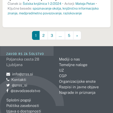
Članek iz:
Šolska knjižnica 1-2/2024
•
Avtorji:
Mateja Petan
•
Ključne besede:
spoznavanje okolja
,
knjižnično informacijsko
znanje
,
medpredmetno povezovanje
,
raziskovanje
1
2
3
…
5
»
ZAVOD RS ZA ŠOLSTVO
Poljanska cesta 28
Mediji o nas
Ljubljana
Temeljne naloge
IJZ
Pošljite e-mail na
info@zrss.si
CGP
Kontakti
Organizacijske enote
Pojdite na Twitter:
@zrss_si
Razpisi in javne objave
Pojdite na Facebook:
@zavodzasolstvo
Nagrade in priznanja
Splošni pogoji
Politika zasebnosti
Izjava o dostopnosti