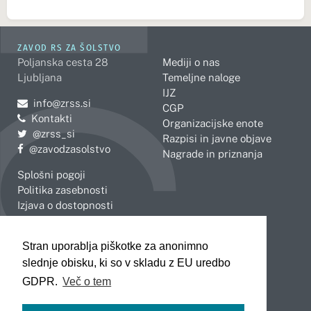
ZAVOD RS ZA ŠOLSTVO
Poljanska cesta 28
Mediji o nas
Ljubljana
Temeljne naloge
IJZ
Pošljite e-mail na
info@zrss.si
CGP
Kontakti
Organizacijske enote
Pojdite na Twitter:
@zrss_si
Razpisi in javne objave
Pojdite na Facebook:
@zavodzasolstvo
Nagrade in priznanja
Splošni pogoji
Politika zasebnosti
Izjava o dostopnosti
OBMOČNE ENOTE
Stran uporablja piškotke za anonimno
Celje
Novo mesto
slednje obisku, ki so v skladu z EU uredbo
Koper
Slovenj Gradec
Kranj
GDPR.
Več o tem
Ljubljana
Maribor