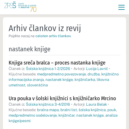
Arhiv člankov iz revij
Pojdite nazaj na
celoten arhiv člankov
.
nastanek knjige
Knjiga sreča bralca – proces nastanka knjige
Članek iz:
Šolska knjižnica 1-2/2026
•
Avtorji:
Lucija Lavrič
•
Ključne besede:
medpredmetno povezovanje
,
družba
,
knjižnično
informacijska znanja
,
nastanek knjige
,
knjižničarka
,
likovna
umetnost
,
slovenščina
Ura pouka v šolski knjižnici s knjižničarko Mrcino
Članek iz:
Šolska knjižnica 3-4/2016
•
Avtorji:
Laura Belak
•
Ključne besede:
bralna mapa
,
bralni list
,
šolska knjižnica
,
pouk
,
medpredmetno sodelovanje
,
knjižničar
,
nastanek knjige
,
analiza
knjige/pesmi