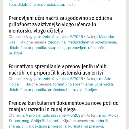
šola
,
didaktična priporočila
,
skupni cilji
Prenovljeni učni načrti za zgodovino so odlična
priložnost za aktivnejšo vlogo učenca in
mentorsko vlogo učitelja
Članek iz:
Vzgoja in izobraževanje 4-5/2025
•
Avtorji:
Marjetka
Čas
•
Ključne besede:
zgodovina
,
medpredmetno povezovanje
,
didaktična priporočila
,
skupni cilji
,
prenovljeni učni načrti
,
pristopi
Formativno spremljanje v prenovljenih učnih
načrtih: od priporočil k sistemski usmeritvi
Članek iz:
Vzgoja in izobraževanje 4-5/2025
•
Avtorji:
dr. Ada
Holcar
•
Ključne besede:
formativno spremljanje
,
učni načrti
,
didaktična priporočila
,
profesionalni razvoj učiteljev
Prenova kurikularnih dokumentov za nove poti do
znanja v razredu in zunaj njega
Članek iz:
Vzgoja in izobraževanje 4-5/2025
•
Avtorji:
mag. Mojca
Suban
,
mag. Sofija Baškarad
•
Ključne besede:
standardi
znanja
,
cilji
,
didaktična priporočila
,
kurikularna prenova
,