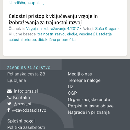
izhodišča
,
skupni cilji
Celostni pristop k vključevanju vzgoje in
izobraževanja za trajnostni razvoj
Članek iz:
Vzgoja in izobraževanje 4/2017
•
Avtorji:
Saša Kregar
•
Ključne besede:
trajnostni razvoj
,
okolje
,
veščine 21. stoletja
,
celostni pristop
,
didaktična priporočila
ZAVOD RS ZA ŠOLSTVO
Poljanska cesta 28
Mediji o nas
Ljubljana
Temeljne naloge
IJZ
Pošljite e-mail na
info@zrss.si
CGP
Kontakti
Organizacijske enote
Pojdite na Twitter:
@zrss_si
Razpisi in javne objave
Pojdite na Facebook:
@zavodzasolstvo
Nagrade in priznanja
Splošni pogoji
Politika zasebnosti