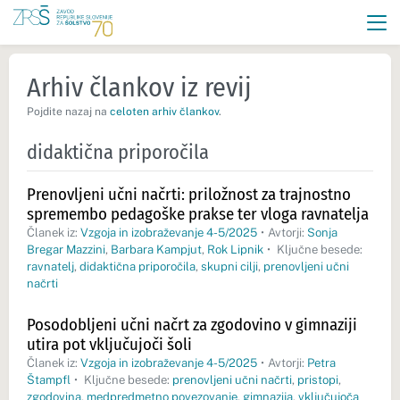
Arhiv člankov iz revij
Pojdite nazaj na
celoten arhiv člankov
.
didaktična priporočila
Prenovljeni učni načrti: priložnost za trajnostno
spremembo pedagoške prakse ter vloga ravnatelja
Članek iz:
Vzgoja in izobraževanje 4-5/2025
•
Avtorji:
Sonja
Bregar Mazzini
,
Barbara Kampjut
,
Rok Lipnik
•
Ključne besede:
ravnatelj
,
didaktična priporočila
,
skupni cilji
,
prenovljeni učni
načrti
Posodobljeni učni načrt za zgodovino v gimnaziji
utira pot vključujoči šoli
Članek iz:
Vzgoja in izobraževanje 4-5/2025
•
Avtorji:
Petra
Štampfl
•
Ključne besede:
prenovljeni učni načrti
,
pristopi
,
zgodovina
,
medpredmetno povezovanje
,
gimnazija
,
vključujoča