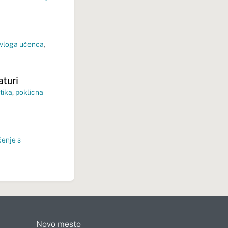
 vloga učenca
,
aturi
tika
,
poklicna
čenje s
Novo mesto