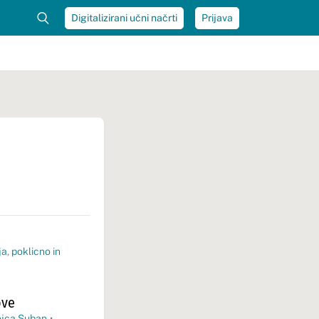
Digitalizirani učni načrti
Prijava
ja
,
poklicno in
ove
jca Suban
•