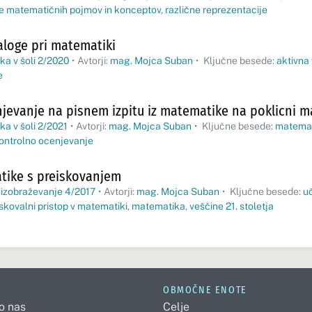
 matematičnih pojmov in konceptov
,
različne reprezentacije
aloge pri matematiki
a v šoli 2/2020
•
Avtorji:
mag. Mojca Suban
•
Ključne besede:
aktivna
e
jevanje na pisnem izpitu iz matematike na poklicni m
a v šoli 2/2021
•
Avtorji:
mag. Mojca Suban
•
Ključne besede:
matema
ontrolno ocenjevanje
tike s preiskovanjem
 izobraževanje 4/2017
•
Avtorji:
mag. Mojca Suban
•
Ključne besede:
u
skovalni pristop v matematiki
,
matematika
,
veščine 21. stoletja
OBMOČNE ENOTE
 o nas
Celje