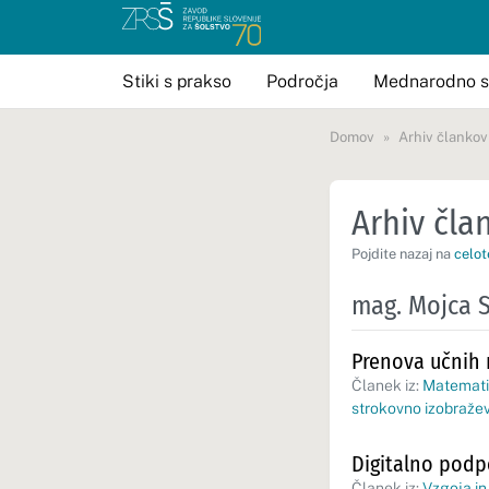
Stiki s prakso
Področja
Mednarodno s
Domov
Arhiv člankov
Arhiv član
Pojdite nazaj na
celot
mag. Mojca 
Prenova učnih 
Članek iz:
Matematik
strokovno izobraže
Digitalno pod
Članek iz:
Vzgoja in