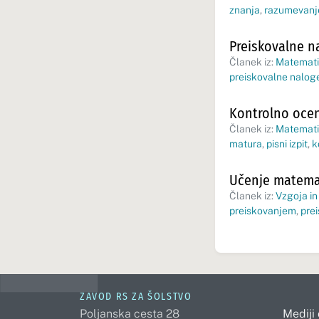
znanja
,
razumevanje
Preiskovalne n
Članek iz:
Matematik
preiskovalne nalog
Kontrolno ocen
Članek iz:
Matematik
matura
,
pisni izpit
,
k
Učenje matema
Članek iz:
Vzgoja in
preiskovanjem
,
prei
ZAVOD RS ZA ŠOLSTVO
Poljanska cesta 28
Mediji