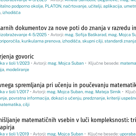
italno podporno okolje
,
PLATON
,
načrtovanje
,
učitelji
,
aplikacija
,
umetn
a
,
izhodišča
larnih dokumentov za nove poti do znanja v razredu in
 izobraževanje 4-5/2025
•
Avtorji:
mag. Sofija Baškarad
,
mag. Mojca S
priporočila
,
kurikularna prenova
,
izhodišča
,
skupni cilji
,
standardi znanj
rjenja govoric
a v šoli 1/2023
•
Avtorji:
mag. Mojca Suban
•
Ključne besede:
matema
ja
,
modeliranje
nega spremljanja pri učenju in poučevanju matemati
a v šoli 1/2017
•
Avtorji:
mag. Mojca Suban
,
mag. Mateja Sirnik
•
Ključ
anje
,
povratna informacija
,
dokazi o učenju
,
predznanje
,
kriteriji uspešn
atematika
,
cilji
šljanje matematičnih vsebin v luči kompleksnosti: tri
apirja
a v šoli 1/2019
•
Avtorji:
mag. Mojca Suban
•
Ključne besede:
uporaba