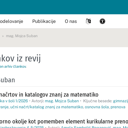
odelovanje
Publikacije
O nas
mag. Mojca Suban
kov iz revij
en arhiv člankov
.
Suban
načrtov in katalogov znanj za matematiko
a v šoli 1/2026
•
Avtorji:
mag. Mojca Suban
•
Ključne besede:
gimnazi
vanje
,
učni načrt/katalog znanj za matematiko
,
osnovna šola
,
prenova
porno okolje kot pomemben element kurikularne pren
 izobraževanje 4-5/2025
•
Avtorji:
Amela Sambolić Beganović
,
mag. Mo