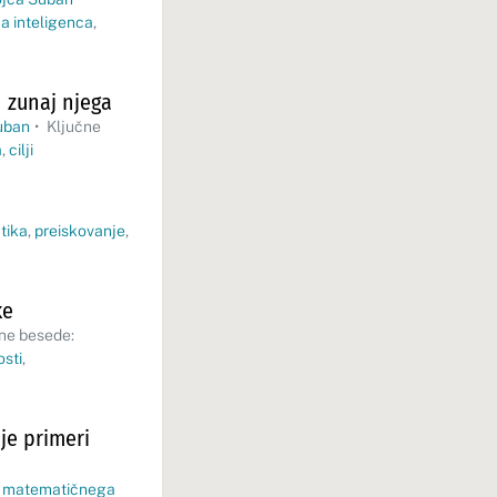
a inteligenca
,
 zunaj njega
uban
•
Ključne
a
,
cilji
tika
,
preiskovanje
,
ke
ne besede:
osti
,
je primeri
 matematičnega