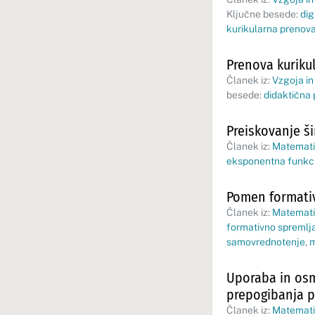
Ključne besede:
dig
kurikularna prenov
Prenova kuriku
Članek iz:
Vzgoja in
besede:
didaktična 
Preiskovanje ši
Članek iz:
Matematik
eksponentna funkci
Pomen formativ
Članek iz:
Matematik
formativno spremlj
samovrednotenje
,
m
Uporaba in osmi
prepogibanja p
Članek iz:
Matematik