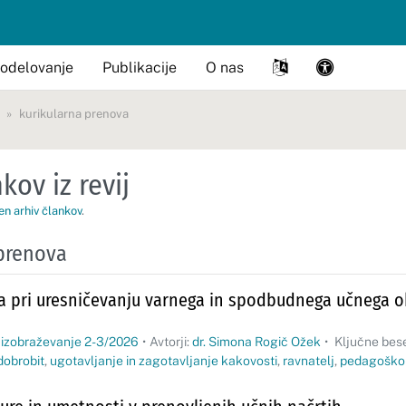
odelovanje
Publikacije
O nas
kurikularna prenova
kov iz revij
en arhiv člankov
.
 prenova
ja pri uresničevanju varnega in spodbudnega učnega ok
 izobraževanje 2-3/2026
•
Avtorji:
dr. Simona Rogič Ožek
•
Ključne bes
dobrobit
,
ugotavljanje in zagotavljanje kakovosti
,
ravnatelj
,
pedagoško