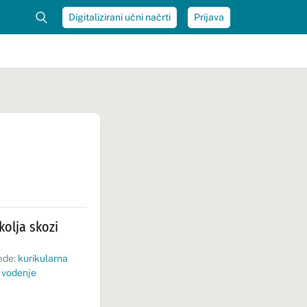
Digitalizirani učni načrti
Prijava
olja skozi
ede:
kurikularna
 vodenje