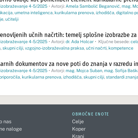
 izobraževanje 4-5/2025
•
Avtorji:
Amela Sambolić Beganović
,
mag. Mo
ikacija
,
umetna inteligenca
,
kurikularna prenova
,
izhodišča
,
digitalno 
je
,
učitelji
prenovljenih učnih načrtih: temelj splošne izobrazbe za
 izobraževanje 4-5/2025
•
Avtorji:
dr. Ada Holcar
•
Ključne besede:
cel
a
,
skupni cilji
,
vzgojno-izobraževalna praksa
,
učni načrti
,
kompetence
larnih dokumentov za nove poti do znanja v razredu in
 izobraževanje 4-5/2025
•
Avtorji:
mag. Mojca Suban
,
mag. Sofija Bašk
priporočila
,
kurikularna prenova
,
izhodišča
,
skupni cilji
,
standardi znanj
OBMOČNE ENOTE
 o nas
Celje
ne naloge
Koper
Kranj