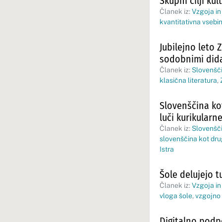
Skupni cilji ku
Članek iz:
Vzgoja in
kvantitativna vsebi
Jubilejno leto 
sodobnimi didak
Članek iz:
Slovenšči
klasična literatura
,
Slovenščina kot
luči kurikularn
Članek iz:
Slovenšči
slovenščina kot drug
Istra
Šole delujejo t
Članek iz:
Vzgoja in
vloga šole
,
vzgojno
Digitalno pod