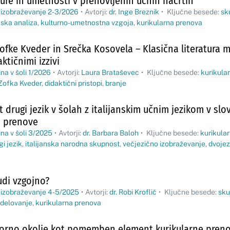
lture in umetnosti v prenovljenih učnih načrtih
 izobraževanje 2-3/2026
•
Avtorji:
dr. Inge Breznik
•
Ključne besede:
sku
nska analiza
,
kulturno-umetnostna vzgoja
,
kurikularna prenova
Zofke Kveder in Srečka Kosovela – Klasična literatura m
tičnimi izzivi
na v šoli 1/2026
•
Avtorji:
Laura Brataševec
•
Ključne besede:
kurikula
Zofka Kveder
,
didaktični pristopi
,
branje
 drugi jezik v šolah z italijanskim učnim jezikom v slov
e prenove
na v šoli 3/2025
•
Avtorji:
dr. Barbara Baloh
•
Ključne besede:
kurikula
i jezik
,
italijanska narodna skupnost
,
večjezično izobraževanje
,
dvojez
udi vzgojno?
 izobraževanje 4-5/2025
•
Avtorji:
dr. Robi Kroflič
•
Ključne besede:
skup
 delovanje
,
kurikularna prenova
porno okolje kot pomemben element kurikularne pren