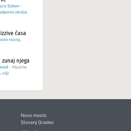
jca Suban
•
podporno okolje
,
 izzive časa
ostni razvoj
,
 zunaj njega
arad
•
Ključne
a
,
cilji
Novo mesto
Slovenj Gradec