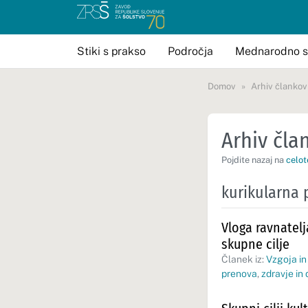
Stiki s prakso
Področja
Mednarodno s
Domov
Arhiv člankov
Arhiv član
Pojdite nazaj na
celot
kurikularna
Vloga ravnatel
skupne cilje
Članek iz:
Vzgoja in
prenova
,
zdravje in 