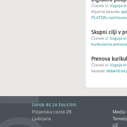
Članek iz:
Vzgoja in
Ključne besede:
apl
PLATON
,
načrtovan
Skupni cilji v 
Članek iz:
Vzgoja in
kurikularna prenov
Prenova kuriku
Članek iz:
Vzgoja in
besede:
didaktična 
ZAVOD RS ZA ŠOLSTVO
Poljanska cesta 28
Mediji
Ljubljana
Temelj
IJZ