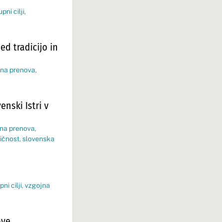
pni cilji
,
ed tradicijo in
rna prenova
,
enski Istri v
rna prenova
,
ičnost
,
slovenska
ni cilji
,
vzgojna
ove