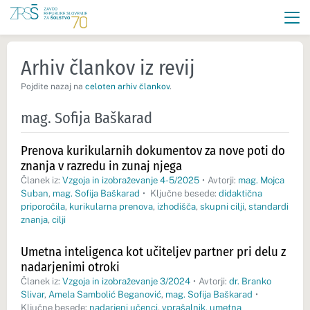
Arhiv člankov iz revij
Pojdite nazaj na
celoten arhiv člankov
.
mag. Sofija Baškarad
Prenova kurikularnih dokumentov za nove poti do
znanja v razredu in zunaj njega
Članek iz:
Vzgoja in izobraževanje 4-5/2025
•
Avtorji:
mag. Mojca
Suban
,
mag. Sofija Baškarad
•
Ključne besede:
didaktična
priporočila
,
kurikularna prenova
,
izhodišča
,
skupni cilji
,
standardi
znanja
,
cilji
Umetna inteligenca kot učiteljev partner pri delu z
nadarjenimi otroki
Članek iz:
Vzgoja in izobraževanje 3/2024
•
Avtorji:
dr. Branko
Slivar
,
Amela Sambolić Beganović
,
mag. Sofija Baškarad
•
Ključne besede:
nadarjeni učenci
,
vprašalnik
,
umetna