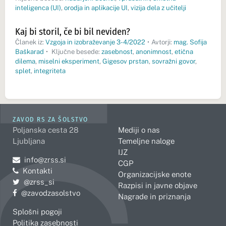
inteligenca (UI)
,
orodja in aplikacije UI
,
vizija dela z učitelji
Kaj bi storil, če bi bil neviden?
Članek iz:
Vzgoja in izobraževanje 3-4/2022
•
Avtorji:
mag. Sofija
Baškarad
•
Ključne besede:
zasebnost
,
anonimnost
,
etična
dilema
,
miselni eksperiment
,
Gigesov prstan
,
sovražni govor
,
splet
,
integriteta
ZAVOD RS ZA ŠOLSTVO
Poljanska cesta 28
Mediji o nas
Ljubljana
Temeljne naloge
IJZ
Pošljite e-mail na
info@zrss.si
CGP
Kontakti
Organizacijske enote
Pojdite na Twitter:
@zrss_si
Razpisi in javne objave
Pojdite na Facebook:
@zavodzasolstvo
Nagrade in priznanja
Splošni pogoji
Politika zasebnosti