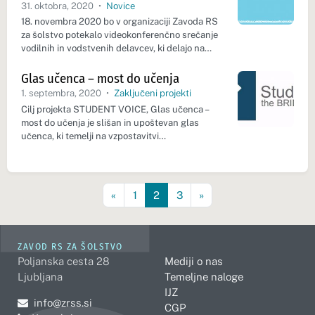
31. oktobra, 2020
•
Novice
18. novembra 2020 bo v organizaciji Zavoda RS
za šolstvo potekalo videokonferenčno srečanje
vodilnih in vodstvenih delavcev, ki delajo na…
Glas učenca – most do učenja
1. septembra, 2020
•
Zaključeni projekti
Cilj projekta STUDENT VOICE, Glas učenca –
most do učenja je slišan in upoštevan glas
učenca, ki temelji na vzpostavitvi…
«
1
2
3
»
ZAVOD RS ZA ŠOLSTVO
Poljanska cesta 28
Mediji o nas
Ljubljana
Temeljne naloge
IJZ
Pošljite e-mail na
info@zrss.si
CGP