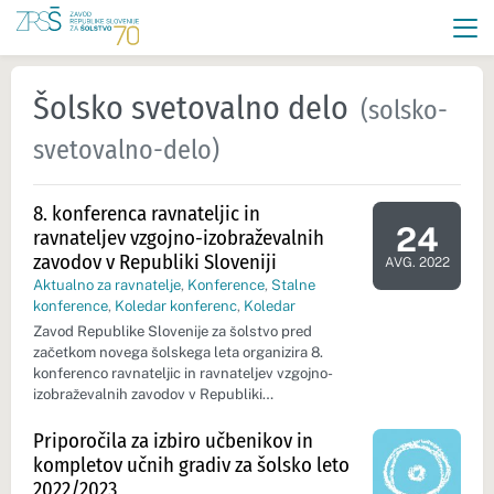
Šolsko svetovalno delo
(solsko-
svetovalno-delo)
8. konferenca ravnateljic in
24
ravnateljev vzgojno-izobraževalnih
Dan dogod
zavodov v Republiki Sloveniji
AVG. 2022
Aktualno za ravnatelje
,
Konference
,
Stalne
konference
,
Koledar konferenc
,
Koledar
Zavod Republike Slovenije za šolstvo pred
začetkom novega šolskega leta organizira 8.
konferenco ravnateljic in ravnateljev vzgojno-
izobraževalnih zavodov v Republiki…
Priporočila za izbiro učbenikov in
kompletov učnih gradiv za šolsko leto
2022/2023