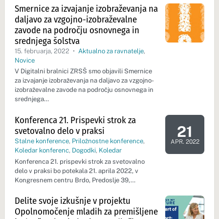
Smernice za izvajanje izobraževanja na
daljavo za vzgojno-izobraževalne
zavode na področju osnovnega in
srednjega šolstva
15. februarja, 2022
•
Aktualno za ravnatelje
,
Novice
V Digitalni bralnici ZRSŠ smo objavili Smernice
za izvajanje izobraževanja na daljavo za vzgojno-
izobraževalne zavode na področju osnovnega in
srednjega…
Konferenca 21. Prispevki strok za
21
svetovalno delo v praksi
Dan dogod
Stalne konference
,
Priložnostne konference
,
APR. 2022
Koledar konferenc
,
Dogodki
,
Koledar
Konferenca 21. prispevki strok za svetovalno
delo v praksi bo potekala 21. aprila 2022, v
Kongresnem centru Brdo, Predoslje 39,…
Delite svoje izkušnje v projektu
Opolnomočenje mladih za premišljene