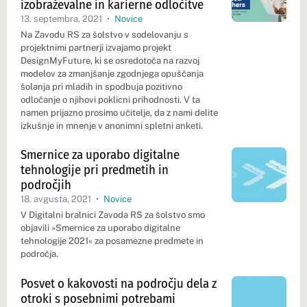
izobraževalne in karierne odločitve
13. septembra, 2021
•
Novice
Na Zavodu RS za šolstvo v sodelovanju s
projektnimi partnerji izvajamo projekt
DesignMyFuture, ki se osredotoča na razvoj
modelov za zmanjšanje zgodnjega opuščanja
šolanja pri mladih in spodbuja pozitivno
odločanje o njihovi poklicni prihodnosti. V ta
namen prijazno prosimo učitelje, da z nami delite
izkušnje in mnenje v anonimni spletni anketi.
Smernice za uporabo digitalne
tehnologije pri predmetih in
področjih
18. avgusta, 2021
•
Novice
V Digitalni bralnici Zavoda RS za šolstvo smo
objavili »Smernice za uporabo digitalne
tehnologije 2021« za posamezne predmete in
področja.
Posvet o kakovosti na področju dela z
otroki s posebnimi potrebami