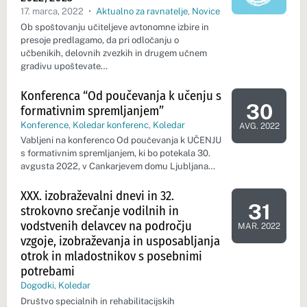
17. marca, 2022
•
Aktualno za ravnatelje
,
Novice
Ob spoštovanju učiteljeve avtonomne izbire in
presoje predlagamo, da pri odločanju o
učbenikih, delovnih zvezkih in drugem učnem
gradivu upoštevate…
Konferenca “Od poučevanja k učenju s
30
formativnim spremljanjem”
Dan dogod
Konference
,
Koledar konferenc
,
Koledar
AVG. 2022
Vabljeni na konferenco Od poučevanja k UČENJU
s formativnim spremljanjem, ki bo potekala 30.
avgusta 2022, v Cankarjevem domu Ljubljana…
XXX. izobraževalni dnevi in 32.
31
strokovno srečanje vodilnih in
Dan dogod
vodstvenih delavcev na področju
MAR. 2022
vzgoje, izobraževanja in usposabljanja
otrok in mladostnikov s posebnimi
potrebami
Dogodki
,
Koledar
Društvo specialnih in rehabilitacijskih