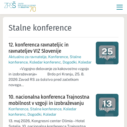
Stalne konference
12. konferenca ravnateljic in
25
ravnateljev VIZ Slovenije
Dan dogod
Aktualno za ravnatelje
,
Konference
,
Stalne
AVG. 2026
konference
,
Koledar konferenc
,
Dogodki
,
Koledar
»Vzgojno delovanje za kakovostno vzgojo
in izobraževanje« Brdo pri Kranju, 25. 8.
2026 Zavod RS za šolstvo pred začetkom
novega…
10. nacionalna konferenca Trajnostna
13
mobilnost v vzgoji in izobraževanju
Dan dogod
Konference
,
Stalne konference
,
Koledar
MAJ 2026
konferenc
,
Dogodki
,
Koledar
13. maj 2026, Kongresni center Olimia – Hotel
Sotelia. 10. nacionalna konferenca Trajnostna