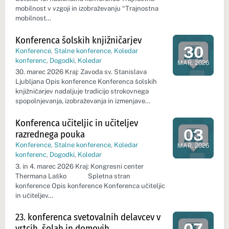
mobilnost v vzgoji in izobraževanju “Trajnostna
mobilnost…
Konferenca šolskih knjižničarjev
30
Konference
,
Stalne konference
,
Koledar
Dan dogod
konferenc
,
Dogodki
,
Koledar
MAR. 2026
30. marec 2026 Kraj: Zavoda sv. Stanislava
Ljubljana Opis konference Konferenca šolskih
knjižničarjev nadaljuje tradicijo strokovnega
spopolnjevanja, izobraževanja in izmenjave…
Konferenca učiteljic in učiteljev
03
razrednega pouka
Dan dogod
Konference
,
Stalne konference
,
Koledar
MAR. 2026
konferenc
,
Dogodki
,
Koledar
3. in 4. marec 2026 Kraj: Kongresni center
Thermana Laško Spletna stran
konference Opis konference Konferenca učiteljic
in učiteljev…
23. konferenca svetovalnih delavcev v
vrtcih, šolah in domovih