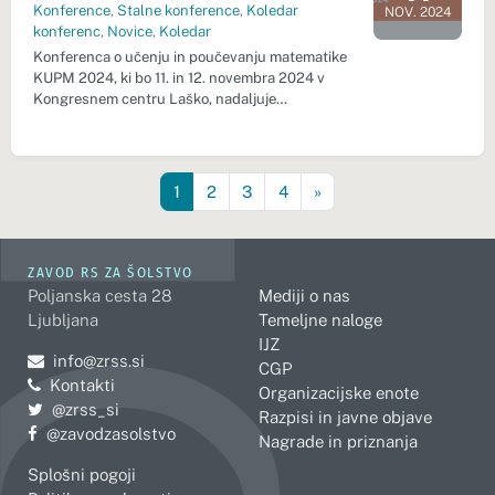
Dan dogodk
Konference
,
Stalne konference
,
Koledar
NOV. 2024
konferenc
,
Novice
,
Koledar
Konferenca o učenju in poučevanju matematike
KUPM 2024, ki bo 11. in 12. novembra 2024 v
Kongresnem centru Laško, nadaljuje…
1
2
3
4
»
ZAVOD RS ZA ŠOLSTVO
Poljanska cesta 28
Mediji o nas
Ljubljana
Temeljne naloge
IJZ
Pošljite e-mail na
info@zrss.si
CGP
Kontakti
Organizacijske enote
Pojdite na Twitter:
@zrss_si
Razpisi in javne objave
Pojdite na Facebook:
@zavodzasolstvo
Nagrade in priznanja
Splošni pogoji