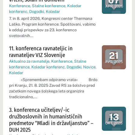
07
Dan dogod
Konference
,
Stalne konference
,
Koledar
APR. 2026
konferenc
,
Dogodki
,
Koledar
7. in 8. april 2026, Kongresni center Thermana
Laško. Program konference: Spoštovani, vabimo
k oddaji prispevkov za 23. konferenco
svetovalnih…
11. konferenca ravnateljic in
21
ravnateljev VIZ Slovenije
Dan dogod
Aktualno za ravnatelje
,
Konference
,
Stalne
AVG. 2025
konference
,
Koledar konferenc
,
Dogodki
,
Novice
,
Koledar
»Spremembam odpiramo vrata« Brdo
pri Kranju, 21. 8. 2025 Zavod RS za šolstvo pred
začetkom novega šolskega leta organizira
tradicionalno,…
3. konferenca učiteljev/-ic
13
družboslovnih in humanističnih
Dan dogodk
predmetov “Mladi in državljanstvo” –
OKT. 2025
DUH 2025