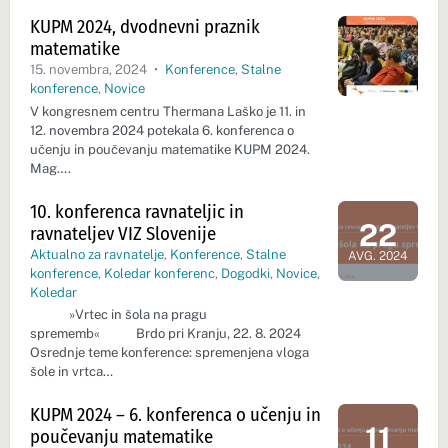
KUPM 2024, dvodnevni praznik
matematike
15. novembra, 2024
•
Konference
,
Stalne
konference
,
Novice
V kongresnem centru Thermana Laško je 11. in
12. novembra 2024 potekala 6. konferenca o
učenju in poučevanju matematike KUPM 2024.
Mag….
10. konferenca ravnateljic in
22
ravnateljev VIZ Slovenije
Dan dogod
Aktualno za ravnatelje
,
Konference
,
Stalne
AVG. 2024
konference
,
Koledar konferenc
,
Dogodki
,
Novice
,
Koledar
»Vrtec in šola na pragu
sprememb« Brdo pri Kranju, 22. 8. 2024
Osrednje teme konference: spremenjena vloga
šole in vrtca…
KUPM 2024 – 6. konferenca o učenju in
11
poučevanju matematike