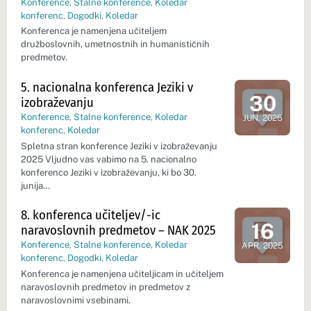
Konference
,
Stalne konference
,
Koledar
konferenc
,
Dogodki
,
Koledar
Konferenca je namenjena učiteljem
družboslovnih, umetnostnih in humanističnih
predmetov.
5. nacionalna konferenca Jeziki v
30
izobraževanju
Dan dogod
Konference
,
Stalne konference
,
Koledar
JUN. 2025
konferenc
,
Koledar
Spletna stran konference Jeziki v izobraževanju
2025 Vljudno vas vabimo na 5. nacionalno
konferenco Jeziki v izobraževanju, ki bo 30.
junija…
8. konferenca učiteljev/-ic
16
naravoslovnih predmetov – NAK 2025
Dan dogod
Konference
,
Stalne konference
,
Koledar
APR. 2025
konferenc
,
Dogodki
,
Koledar
Konferenca je namenjena učiteljicam in učiteljem
naravoslovnih predmetov in predmetov z
naravoslovnimi vsebinami.