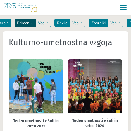
: Priročniki
: Revije
: Zbornik
skupin
Priročniki
Več
Revije
Več
Zborniki
Več
P
Kulturno-umetnostna vzgoja
Teden umetnosti v šoli in
Teden umetnosti v šoli in
vrtcu 2024
vrtcu 2025