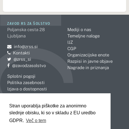
ZAVOD RS ZA ŠOLSTVO
Poljanska cesta 28
Mediji o nas
Ljubljana
Temeljne naloge
IJZ
Pošljite e-mail na
info@zrss.si
CGP
Kontakti
Organizacijske enote
Pojdite na Twitter:
@zrss_si
Razpisi in javne objave
Pojdite na Facebook:
@zavodzasolstvo
Nagrade in priznanja
Splošni pogoji
Politika zasebnosti
Izjava o dostopnosti
OBMOČNE ENOTE
Stran uporablja piškotke za anonimno
Celje
Novo mesto
slednje obisku, ki so v skladu z EU uredbo
Koper
Slovenj Gradec
Kranj
GDPR.
Več o tem
Ljubljana