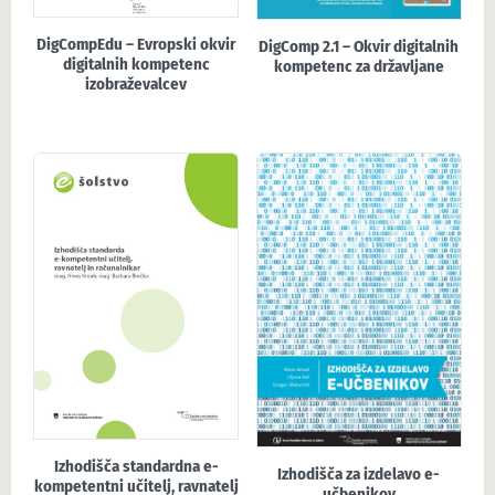
DigCompEdu – Evropski okvir
DigComp 2.1 – Okvir digitalnih
digitalnih kompetenc
kompetenc za državljane
izobraževalcev
Izhodišča standardna e-
Izhodišča za izdelavo e-
kompetentni učitelj, ravnatelj
učbenikov