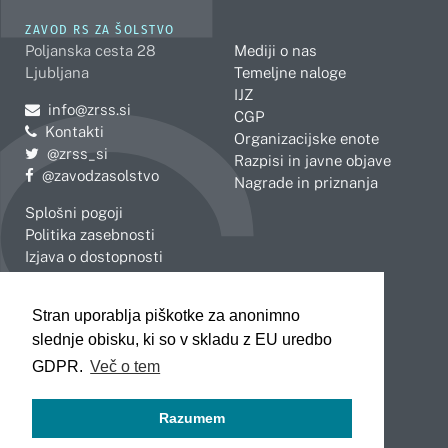
ZAVOD RS ZA ŠOLSTVO
Poljanska cesta 28
Mediji o nas
Ljubljana
Temeljne naloge
IJZ
Pošljite e-mail na
info@zrss.si
CGP
Kontakti
Organizacijske enote
Pojdite na Twitter:
@zrss_si
Razpisi in javne objave
Pojdite na Facebook:
@zavodzasolstvo
Nagrade in priznanja
Splošni pogoji
Politika zasebnosti
Izjava o dostopnosti
OBMOČNE ENOTE
Stran uporablja piškotke za anonimno
Celje
Novo mesto
slednje obisku, ki so v skladu z EU uredbo
Koper
Slovenj Gradec
Kranj
GDPR.
Več o tem
Ljubljana
Maribor
Razumem
Murska Sobota