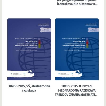
izobraževalnih sistemov na
področju prehoda otrok iz
vrtca v šolo
TIMSS 2015, SŠ, Mednarodna
TIMSS 2015, 8. razred,
raziskava
MEDNARODNA RAZISKAVA
TRENDOV ZNANJA MATEMATIKE
IN NARAVOSLOVJA