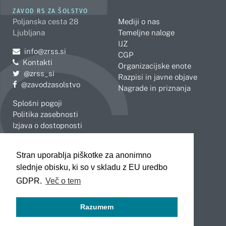
ZAVOD RS ZA ŠOLSTVO
Poljanska cesta 28
Mediji o nas
Ljubljana
Temeljne naloge
IJZ
Pošljite e-mail na
info@zrss.si
CGP
Kontakti
Organizacijske enote
Pojdite na Twitter:
@zrss_si
Razpisi in javne objave
Pojdite na Facebook:
@zavodzasolstvo
Nagrade in priznanja
Splošni pogoji
Politika zasebnosti
Izjava o dostopnosti
OBMOČNE ENOTE
Stran uporablja piškotke za anonimno
Celje
Novo mesto
slednje obisku, ki so v skladu z EU uredbo
Koper
Slovenj Gradec
Kranj
GDPR.
Več o tem
Ljubljana
Maribor
Razumem
Murska Sobota
Nova Gorica