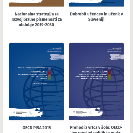
Nacionalna strategija za
Dobrobit učencev in učenk v
razvoj bralne pismenosti za
Sloveniji
obdobje 2019-2030
Prehod iz vrtca v šolo: OECD-
OECD PISA 2015
jev pregled politik in praks