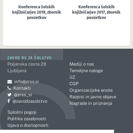
Konferenca šolskih
Konferenca šolskih
knjižničarjev 2017, zbornik
knjižničarjev 2019, zbornik
povzetkov
povzetkov
ZAVOD RS ZA ŠOLSTVO
Poljanska cesta 28
Mediji o nas
Ljubljana
Temeljne naloge
IJZ
Pošljite e-mail na
info@zrss.si
CGP
Kontakti
Organizacijske enote
Pojdite na Twitter:
@zrss_si
Razpisi in javne objave
Pojdite na Facebook:
@zavodzasolstvo
Nagrade in priznanja
Splošni pogoji
Politika zasebnosti
Izjava o dostopnosti