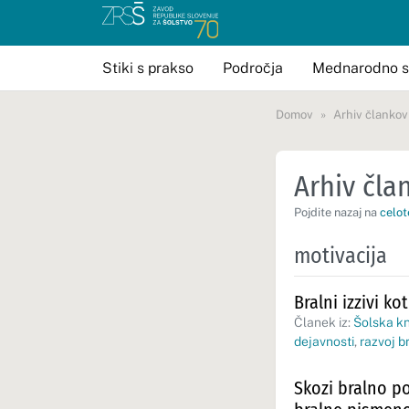
Stiki s prakso
Področja
Mednarodno s
Domov
Arhiv člankov
Arhiv član
Pojdite nazaj na
celot
motivacija
Bralni izzivi k
Članek iz:
Šolska kn
dejavnosti
,
razvoj b
Skozi bralno p