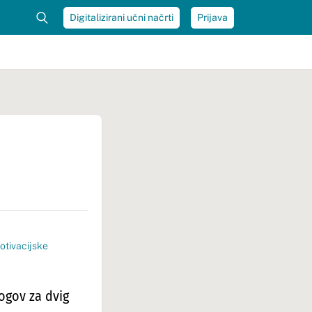
Digitalizirani učni načrti
Prijava
otivacijske
ogov za dvig