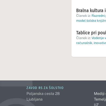
Bralna kultura 
Članek iz:
Razredni
model šolske knjižn
Tablice pri po
Članek iz:
Vodenje v
računalnik
,
inovativ
ZAVOD RS ZA ŠOLSTVO
Poljanska cesta 28
Mediji
Ljubljana
Temelj
IJZ