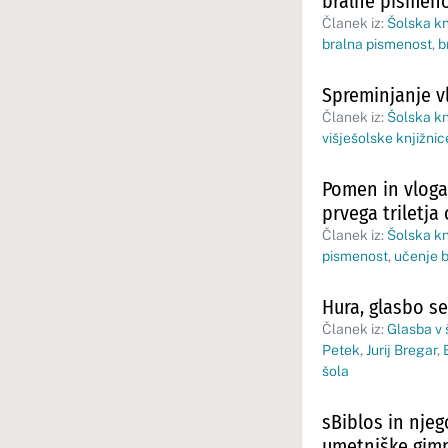
bralne pismeno
Članek iz:
Šolska kn
bralna pismenost
,
b
Spreminjanje vl
Članek iz:
Šolska kn
višješolske knjižnic
Pomen in vloga 
prvega triletja
Članek iz:
Šolska kn
pismenost
,
učenje 
Hura, glasbo se
Članek iz:
Glasba v š
Petek
,
Jurij Bregar
,
šola
sBiblos in njeg
umetniške gimn