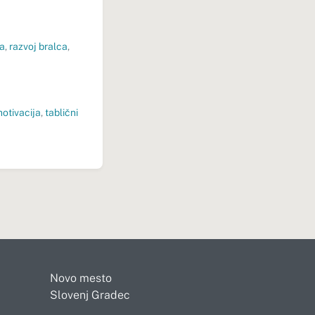
ra
,
razvoj bralca
,
otivacija
,
tablični
Novo mesto
Slovenj Gradec