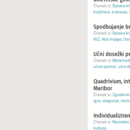
Članek iz:
Šolska kn
knjižnice
,
e-branje
,
Spodbujanje br
Članek iz:
Šolska kn
KIZ
,
Noč knjige
,
Osn
Učni dosežki pr
Članek iz:
Matematik
učna pomoč
,
učni d
Quadrivium, int
Maribor
Članek iz:
Zgodovina
igra
,
alegorije
,
moti
Individualizira
Članek iz:
Razredni
kultura