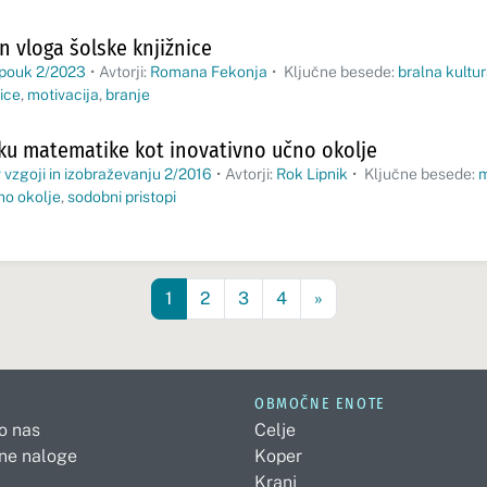
in vloga šolske knjižnice
 pouk 2/2023
•
Avtorji:
Romana Fekonja
•
Ključne besede:
bralna kultu
ice
,
motivacija
,
branje
uku matematike kot inovativno učno okolje
 vzgoji in izobraževanju 2/2016
•
Avtorji:
Rok Lipnik
•
Ključne besede:
m
no okolje
,
sodobni pristopi
1
2
3
4
»
OBMOČNE ENOTE
 o nas
Celje
ne naloge
Koper
Kranj