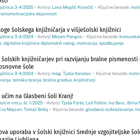
sti
jižnica 3-4/2025
•
Avtorji:
Lana Meglič Kovačič
•
Ključne besede:
moti
ralnomotivacijske dejavnosti
oge šolskega knjižničarja v višješolski knjižnici
jižnica 3-4/2024
•
Avtorji:
Mirjam Pangos
•
Ključne besede:
komunikac
e
,
digitalne knjižnice diplomskih nalog
,
motivacija
,
spodbujanje
šolskih knjižničarjev pri razvijanju bralne pismenosti
 osnovne šole
jižnica 3-4/2024
•
Avtorji:
mag. Tjaša Kanalec
•
Ključne besede:
motiv
branja
,
tehnika branja
,
bralna gradiva
,
knjižničarji
 učim na Glasbeni šoli Kranj!
oli in vrtcu, št. 1/2025
•
Avtorji:
Tjaša Forte
,
Loti Feltrin
,
Iva Bevc
,
Brina
Eva Majcen
,
Tomaž Brilej
•
Ključne besede:
glasbeno izobraževanje
,
mo
ova uporaba v šolski knjižnici Srednje vzgojiteljske šol
azije Ljubljana