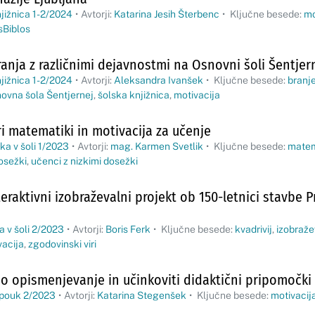
jižnica 1-2/2024
•
Avtorji:
Katarina Jesih Šterbenc
•
Ključne besede:
mo
sBiblos
anja z različnimi dejavnostmi na Osnovni šoli Šentjer
jižnica 1-2/2024
•
Avtorji:
Aleksandra Ivanšek
•
Ključne besede:
branj
ovna šola Šentjernej
,
šolska knjižnica
,
motivacija
i matematiki in motivacija za učenje
a v šoli 1/2023
•
Avtorji:
mag. Karmen Svetlik
•
Ključne besede:
matem
osežki
,
učenci z nizkimi dosežki
eraktivni izobraževalni projekt ob 150-letnici stavbe P
 v šoli 2/2023
•
Avtorji:
Boris Ferk
•
Ključne besede:
kvadrivij
,
izobraž
vacija
,
zgodovinski viri
no opismenjevanje in učinkoviti didaktični pripomočki
 pouk 2/2023
•
Avtorji:
Katarina Stegenšek
•
Ključne besede:
motivacij