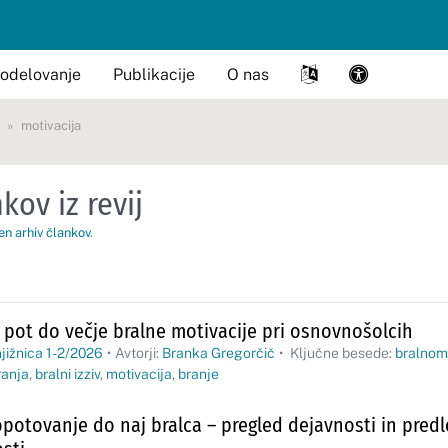
odelovanje
Publikacije
O nas
motivacija
kov iz revij
en arhiv člankov
.
ot pot do večje bralne motivacije pri osnovnošolcih
jižnica 1-2/2026
•
Avtorji:
Branka Gregorčič
•
Ključne besede:
bralnom
ranja
,
bralni izziv
,
motivacija
,
branje
opotovanje do naj bralca – pregled dejavnosti in predl