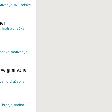
tivacija
,
IKT
,
šolske
nej
e
,
bralna značka
,
atika
,
motivacija
,
rve gimnazije
evalno-družabna
a
,
branje
,
bralna