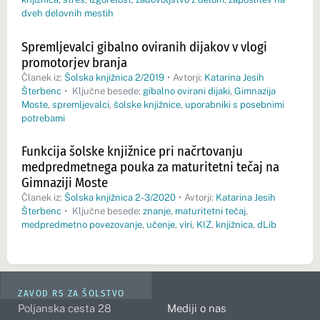
dveh delovnih mestih
Spremljevalci gibalno oviranih dijakov v vlogi
promotorjev branja
Članek iz:
Šolska knjižnica 2/2019
•
Avtorji:
Katarina Jesih
Šterbenc
•
Ključne besede:
gibalno ovirani dijaki
,
Gimnazija
Moste
,
spremljevalci
,
šolske knjižnice
,
uporabniki s posebnimi
potrebami
Funkcija šolske knjižnice pri načrtovanju
medpredmetnega pouka za maturitetni tečaj na
Gimnaziji Moste
Članek iz:
Šolska knjižnica 2-3/2020
•
Avtorji:
Katarina Jesih
Šterbenc
•
Ključne besede:
znanje
,
maturitetni tečaj
,
medpredmetno povezovanje
,
učenje
,
viri
,
KIZ
,
knjižnica
,
dLib
ZAVOD RS ZA ŠOLSTVO
Poljanska cesta 28
Mediji o nas