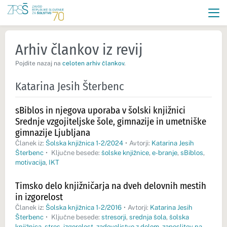
Arhiv člankov iz revij
Pojdite nazaj na
celoten arhiv člankov
.
Katarina Jesih Šterbenc
sBiblos in njegova uporaba v šolski knjižnici
Srednje vzgojiteljske šole, gimnazije in umetniške
gimnazije Ljubljana
Članek iz:
Šolska knjižnica 1-2/2024
•
Avtorji:
Katarina Jesih
Šterbenc
•
Ključne besede:
šolske knjižnice
,
e-branje
,
sBiblos
,
motivacija
,
IKT
Timsko delo knjižničarja na dveh delovnih mestih
in izgorelost
Članek iz:
Šolska knjižnica 1-2/2016
•
Avtorji:
Katarina Jesih
Šterbenc
•
Ključne besede:
stresorji
,
srednja šola
,
šolska
knjižnica
,
stres
,
izgorelost
,
zadovoljstvo z delom
,
zaposlitev na